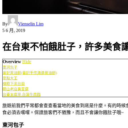
By
Vienselin Lim
5 6 月, 2019
在台東不怕餓肚子，許多美食讓
Overview
Hide
東河包子
黃記蔥油餅(黃記手作海邊蔥油餅)
早點大王
榕樹下米台目
關山老店臭豆腐
台東太麻里 台灣牛肉麵
旅遊前我們平常都會查查看當地的美食到底是什麼。有的時候
食必須去嚐嚐。保證旅客們不猶豫，而且不會讓你餓肚子哦~
東河包子