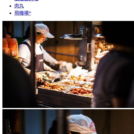
肉丸
飛機場*