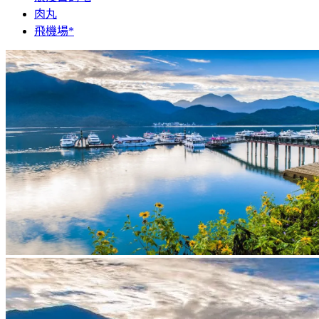
肉丸
飛機場*