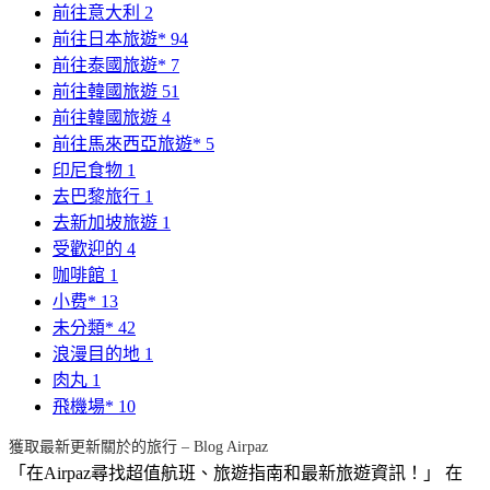
前往意大利
2
前往日本旅遊*
94
前往泰國旅遊*
7
前往韓國旅遊
51
前往韓國旅遊
4
前往馬來西亞旅遊*
5
印尼食物
1
去巴黎旅行
1
去新加坡旅遊
1
受歡迎的
4
咖啡館
1
小费*
13
未分類*
42
浪漫目的地
1
肉丸
1
飛機場*
10
獲取最新更新關於的旅行 – Blog Airpaz
「在Airpaz尋找超值航班、旅遊指南和最新旅遊資訊！」 在