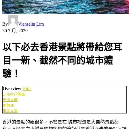
By
Vienselin Lim
30 3 月, 2020
以下必去香港景點將帶給您耳
目一新、截然不同的城市體
驗！
Overview
Hide
元州村花隧道
天壇大佛
鰂魚涌
重慶大廈
香港的景點的確很多，不管是在 城市裡還是大自然景點都
有。不過本次小編要給旅客們的筆記就是香港必去的景點。讓