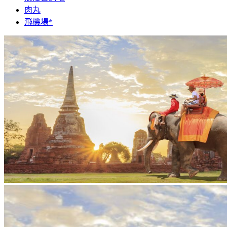
肉丸
飛機場*