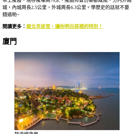
帝王陵寢，現存陵塚高76米，陵園佈置仿秦都咸陽，分內外兩
城，內城周長2.5公里，外城周長6.3公里。學歷史的話就不要
錯過喲~
閱讀更多：
遊北京故宮，讓你明白這裡的特別！
廈門