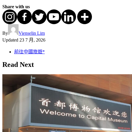
Share with us
By
Vienselin Lim
Updated
23 7 月, 2026
前往中國旅遊*
Read Next