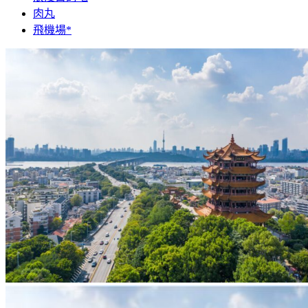
肉丸
飛機場*