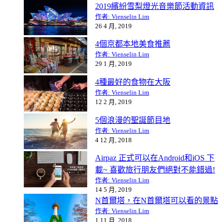
2019繽紛雪梨燈光音樂節活動資訊
作者: Vienselin Lim
26 4 月, 2019
4個京都本地美食推薦
作者: Vienselin Lim
29 1 月, 2019
4種最好的食物在大阪
作者: Vienselin Lim
12 2 月, 2019
5個浪漫的聖誕節目地
作者: Vienselin Lim
4 12 月, 2018
Airpaz 正式可以在Android和iOS 下
載~ 喜歡旅行朋友們絕對不能錯過!
作者: Vienselin Lim
14 5 月, 2019
N首爾塔，在N首爾塔可以看的景點
作者: Vienselin Lim
1 11 月, 2018