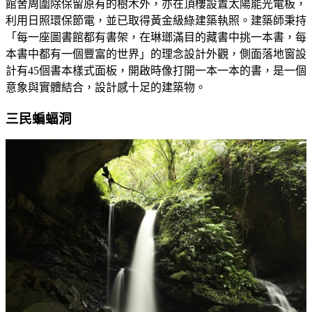
館舍周圍除保留原有的樹木外，亦在頂樓設置太陽能光電板，
利用日照環保節電，並已取得黃金級綠建築執照。建築師秉持
「每一座圖書館都有書架，在琳瑯滿目的藏書中挑一本書，每
本書中都有一個豐富的世界」的理念設計外觀，側面落地窗設
計有45個書本樣式面板，開啟時像打開一本一本的書，是一個
意象與實體結合，設計感十足的建築物。
三民蝙蝠洞