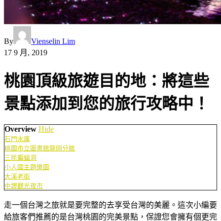
By
Vienselin Lim
17 9 月, 2019
桃園頂級旅遊目的地：將這些
景點添加到您的旅行攻略中！
Overview
Hide
石門水庫
桃園市立圖書館龍岡分館
三民蝙蝠洞
小人國主題樂園
大溪老街
中壢觀光夜市
走一個台灣之旅就是要完整的去享受台灣的美麗。這次小編要
給旅客們推薦的是台灣桃園的完美景點，保證您會擁有個更完