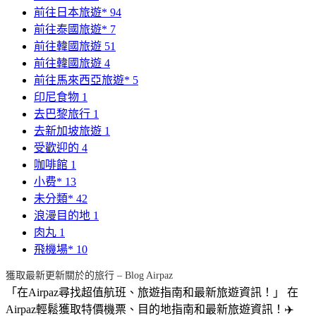
前往日本旅遊*
94
前往泰國旅遊*
7
前往韓國旅遊
51
前往韓國旅遊
4
前往馬來西亞旅遊*
5
印尼食物
1
去巴黎旅行
1
去新加坡旅遊
1
受歡迎的
4
咖啡館
1
小费*
13
未分類*
42
浪漫目的地
1
肉丸
1
飛機場*
10
獲取最新更新關於的旅行 – Blog Airpaz
「在Airpaz尋找超值航班、旅遊指南和最新旅遊資訊！」 在
Airpaz輕鬆獲取特價機票、目的地指南和最新旅遊資訊！✈️