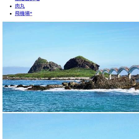
肉丸
飛機場*