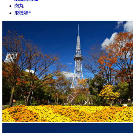
肉丸
飛機場*