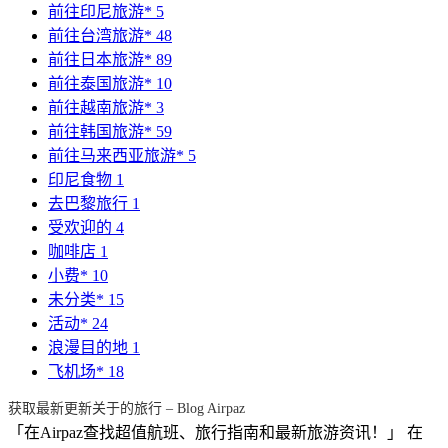
前往印尼旅游*
5
前往台湾旅游*
48
前往日本旅游*
89
前往泰国旅游*
10
前往越南旅游*
3
前往韩国旅游*
59
前往马来西亚旅游*
5
印尼食物
1
去巴黎旅行
1
受欢迎的
4
咖啡店
1
小费*
10
未分类*
15
活动*
24
浪漫目的地
1
飞机场*
18
获取最新更新关于的旅行 – Blog Airpaz
「在Airpaz查找超值航班、旅行指南和最新旅游资讯！」 在