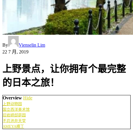
By
Vienselin Lim
22 7 月, 2019
上野景点，让你拥有个最完整
的日本之旅！
Overview
Hide
上野动物园
国立西洋美术馆
旧岩崎邸庭园
不忍池弁天堂
AMEYA横丁