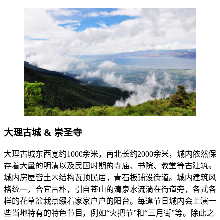
大理古城 & 崇圣寺
大理古城东西宽约1000余米，南北长约2000余米，城内依然保
存着大量的明清以及民国时期的寺庙、书院、教堂等古建筑。
城内房屋皆土木结构瓦顶民居，青石板铺设街道。城内建筑风
格统一，合宜古朴，引自苍山的清泉水流淌在街道旁，各式各
样的花草盆栽点缀着家家户户的阳台。每逢节日城内会上演一
些当地特有的特色节目，例如“火把节”和“三月街”等。除此之