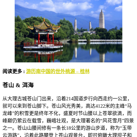
阅读更多 :
游历南中国的世外桃源 – 桂林
苍山 & 洱海
从大理古城苍山门出来，沿着214国道步行向西走约一公里，
就可以来到苍山脚下。苍山风光秀美，高达4122米的主峰“马
龙峰”的积雪更是终年不化，盛夏时节山腰以上苍翠欲滴，而
峰巅仍萦云在载雪，巍峨壮观，是大理著名的“风花雪月”四景
之一。苍山山腰间修有一条长18公里的游山步道，称为“玉带
云游路”，沿着此路攀登上苍山观景台，即可俯瞰大理坝子和