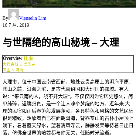
By
Vienselin Lim
16 7 月, 2019
与世隔绝的高山秘境 – 大理
Overview
Hide
大理古城 & 崇圣寺
苍山 & 洱海
大理市，位于中国云南省西部，地处云贵高原上的洱海平原，
苍山之麓，洱海之滨，是古代南诏国和大理国的都城。有人
说：“来云南的人，绕不开大理”。不仅仅因为它历史悠久，简
单纯碎，返璞归真，是一个让人魂牵梦绕的地方。近年来 大
理的民宿如雨后春笋般发展蓬勃，各具特色和风格的文艺民宿
很是精致，想象着自己在面朝洱海，背靠苍山的古朴小屋顶上
躺下，看着蓝天绿水，望着清风浮云，静静发呆等待着日出日
落，仿佛全世界的喧嚣都与你无关，任随时光流逝。