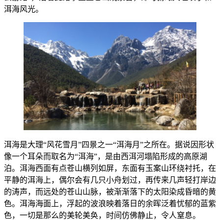
洱海风光。
洱海是大理“风花雪月”四景之一“洱海月”之所在。据说因形状
像一个耳朵而取名为“洱海”，是由西洱河塌陷形成的高原湖
泊。洱海西面有点苍山横列如屏，东面有玉案山环绕衬托，在
平静的洱海上，偶尔会有几只小舟划过，再传来几声轻打岸边
的涛声，而远处的苍山山脉，被渐渐落下的太阳染成昏暗的黄
色。洱海海面上，浮起的波浪映着落日的余晖泛着忧郁的蓝紫
色，一切是那么的美轮美奂，时间仿佛静止，令人窒息。