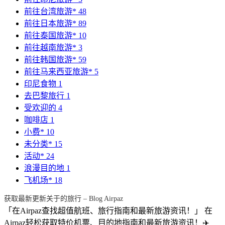
前往台湾旅游*
48
前往日本旅游*
89
前往泰国旅游*
10
前往越南旅游*
3
前往韩国旅游*
59
前往马来西亚旅游*
5
印尼食物
1
去巴黎旅行
1
受欢迎的
4
咖啡店
1
小费*
10
未分类*
15
活动*
24
浪漫目的地
1
飞机场*
18
获取最新更新关于的旅行 – Blog Airpaz
「在Airpaz查找超值航班、旅行指南和最新旅游资讯！」 在
Airpaz轻松获取特价机票、目的地指南和最新旅游资讯！✈️