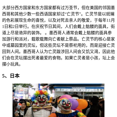
大部分西方国家和东方国家都有过万圣节，但在美国的邻国墨
西哥和其他少数一些西语国家却过“亡灵节”。亡灵节是以斑斓
的色彩展现生命的喜悦，以及对死去亲人的敬爱，于每年11月
1日和2日举行。在庆祝节日其间，人们会戴上骷髅的面具，街
道上尽是诡异的装饰。 。墨西哥人通常会戴上骷髅的面具参
加游行和派对，载歌载舞向亡者献上祭品。亡灵节的核心是家
中或墓园里的灵坛，但这些灵坛不是祭祀用的，而是迎接亡灵
回到人间。墨西哥人认为亡灵跋涉回人间会又饥又渴，因此他
们会在灵坛摆出死者最爱的食物。如果亡灵者是小孩，坛上会
摆小玩具。
5、日本