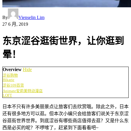
By
Vienselin Lim
27 6 月, 2019
东京涩谷逛街世界，让你逛到
晕！
Overview
Hide
涩谷购物
Hikarie
涩谷109百货
Animate安莉美特动漫店
LOFT
日本不只有许多美丽景点让旅客们去欣赏哦。除此之外，日本
还有很多地方可以逛。但本次小编只会给旅客们说关于东京涩
谷逛街世界世界。到底涩谷有哪些商店值得去逛？又是什么东
西是必买的呢？不啰嗦了，赶紧到下面看看吧~