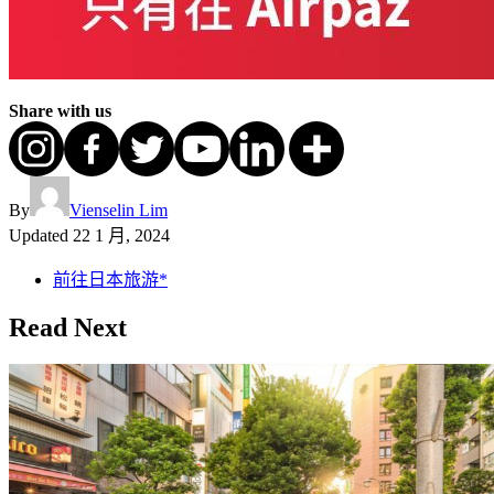
Share with us
By
Vienselin Lim
Updated
22 1 月, 2024
前往日本旅游*
Read Next