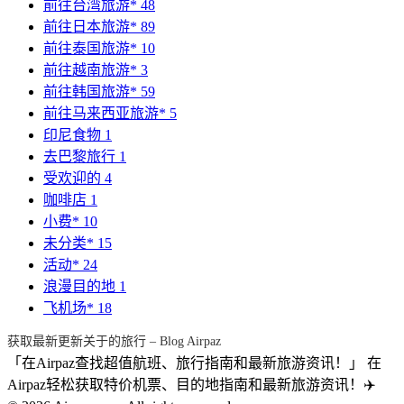
前往台湾旅游*
48
前往日本旅游*
89
前往泰国旅游*
10
前往越南旅游*
3
前往韩国旅游*
59
前往马来西亚旅游*
5
印尼食物
1
去巴黎旅行
1
受欢迎的
4
咖啡店
1
小费*
10
未分类*
15
活动*
24
浪漫目的地
1
飞机场*
18
获取最新更新关于的旅行 – Blog Airpaz
「在Airpaz查找超值航班、旅行指南和最新旅游资讯！」 在
Airpaz轻松获取特价机票、目的地指南和最新旅游资讯！✈️