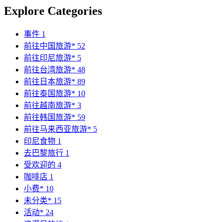
Explore Categories
事件
1
前往中国旅游*
52
前往印尼旅游*
5
前往台湾旅游*
48
前往日本旅游*
89
前往泰国旅游*
10
前往越南旅游*
3
前往韩国旅游*
59
前往马来西亚旅游*
5
印尼食物
1
去巴黎旅行
1
受欢迎的
4
咖啡店
1
小费*
10
未分类*
15
活动*
24