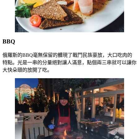
BBQ
俄羅斯的BBQ毫無保留的體現了戰鬥民族豪放，大口吃肉的
特點。光是一串的分量絕對讓人滿意，點個兩三串就可以讓你
大快朵頤的放開了吃。