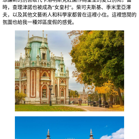
時，查理津諾也被成為“女皇村”。柴可夫斯基、季米里亞澤
夫，以及其他文藝術人和科學家都曾在這裡小住。這裡悠閒的
氛圍也給我一種郊區度假的感覺。