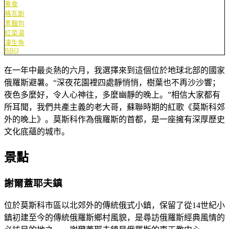
美食
格瓦斯
黑麵包
紅菜湯
凍生魚
BBQ
在一年中最炎熱的六月，我選擇來到這個位於地球北部的國家
俄羅斯避暑。“深夜花園裡四處靜悄悄，樹葉也不再沙沙響；
夜色多麼好，令人心神往，多麼幽靜的晚上。”相信大家都有
所耳聞，我們共產主義的老大哥，蘇聯時期的紅歌《莫斯科郊
外的晚上》。莫斯科作為俄羅斯的首都，是一座擁有深厚歷史
文化底蘊的城市。
景點
謝爾蓋耶夫鎮
位於莫斯科市區以北郊外的傳統俄式小鎮，保留了從14世紀小
鎮初建至今的傳統俄羅斯鄉村風貌，是尋訪俄羅斯經典風情的