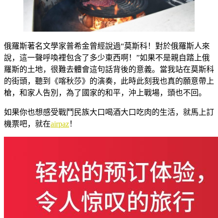
俄羅斯著名文學家普希金曾經說過“莫斯科！對於俄羅斯人來
說，這一聲呼喚裡包含了多少東西啊！”如果不是親自踏上俄
羅斯的土地，很難去體會這句話背後的意義。當我站在莫斯科
的街頭，聽到《喀秋莎》的演奏，此時此刻我也真的願意帶上
槍，和家人告別，為了國家的和平，沖上戰場，頭也不回。
如果你也想感受戰鬥民族大口喝酒大口吃肉的生活，就馬上訂
機票吧，就在
airpaz
！