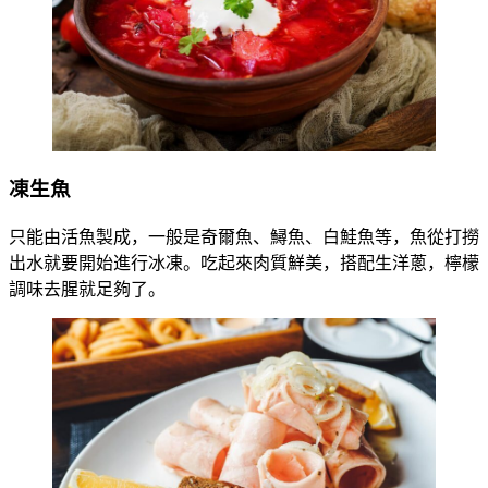
凍生魚
只能由活魚製成，一般是奇爾魚、鱘魚、白鮭魚等，魚從打撈
出水就要開始進行冰凍。吃起來肉質鮮美，搭配生洋蔥，檸檬
調味去腥就足夠了。