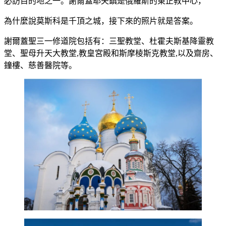
必訪目的地之一。謝爾蓋耶夫鎮是俄羅斯的東正教中心，
為什麼說莫斯科是千頂之城，接下來的照片就是答案。
謝爾蓋聖三一修道院包括有：三聖教堂、杜霍夫斯基降靈教
堂、聖母升天大教堂,教皇宮殿和斯摩棱斯克教堂,以及齋房、
鐘樓、慈善醫院等。