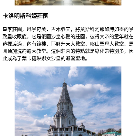
卡洛明斯科婭莊園
皇家莊園，風景奇美，古木參天，將莫斯科河那如詩如畫的景
致盡收眼底。它是俄國沙皇心愛的莊園，彼得大帝的童年就在
這裡渡過，內有鐘樓、耶穌升天大教堂、喀山聖母大教堂、馬
圓頂施洗約翰大教堂。這個莊園的特點就是綠化帶特別多，因
此成為了葉卡捷琳娜女沙皇的避暑聖地。