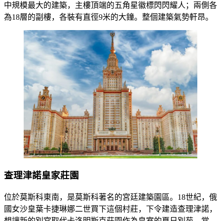
中規模最大的建築，主樓頂端的五角星徽標閃閃耀人；兩側各
為18層的副樓，各裝有直徑9米的大鐘。整個建築氣勢軒昂。
查理津諾皇家莊園
位於莫斯科東南，是莫斯科著名的宮廷建築園區。18世紀，俄
國女沙皇葉卡捷琳娜二世買下這個村莊，下令建造查理津諾，
想讓新的別宮取代卡洛明斯克莊園作為皇室的夏日別苑，當