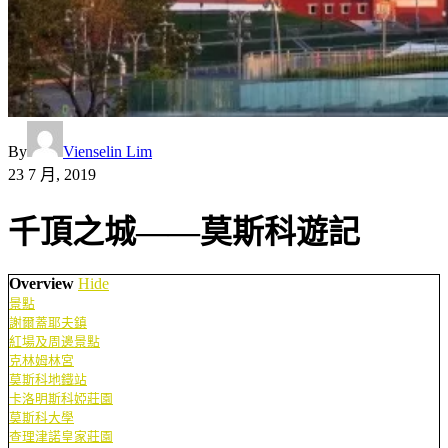
By
Vienselin Lim
23 7 月, 2019
千頂之城——莫斯科遊記
Overview
Hide
景點
謝爾蓋耶夫鎮
紅場及周邊景點
克林姆林宮
莫斯科地鐵站
卡洛明斯科婭莊園
莫斯科大學
查理津諾皇家莊園