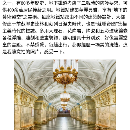
之一，有80多年歷史，地下鐵道考慮了二戰時的防護要求，可
供400余萬居民掩蔽之用。地鐵站建築華麗典雅，享有“地下的
藝術殿堂”之美稱。每座地鐵站都由不同的建築師設計，大都
修建于前蘇聯史達林和勃列日涅夫時代，也是“蘇聯帝國”集權
主義時代的標誌。多用大理石，花崗岩，陶瓷和五彩玻璃鑲嵌
各種浮雕、雕刻和壁畫裝飾，照明燈具十分別致，好像富麗堂
皇的宮殿。不禁感覺，每趟出行，都似經歷一場美的洗禮。這
是我隨意拍的照片，感受一下。