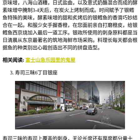
京味增，八海山酒糟，日式盐曲，以及意式奶酪混合而成的酵
素味增中腌制3-4天后，在炭火上烤制而成。时间赋予了银鳕
鱼特殊的美味，酵素味增的甜和炙烤后的银鳕鱼的香滑巧妙结
合在一起。和服少女手握香橙，在您面前亲自打磨橙皮，给银
鳕鱼西京烧加入最后一道工序。银政所使用的刺身原料都是当
日清晨从东京最著名的筑地海鲜市场采购。料理长每天都会根
据鱼的种类别出心裁创造出不同的拼盘造型。
相关阅读:
富士山急乐园里的鬼屋
寿司三昧6丁目银座
寿司三昧的寿司上覆盖的刺身，无论长度还有厚度都分量十