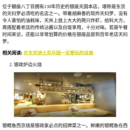
位于銀座八丁目拥有130年历史的银座天国本店，堪称是东京
的天妇罗必须吃的名店之一。带着胡麻香的现炸天妇罗，没有
令人害怕的油耗味，天丼上放上大大的两只炸虾，给料大方，
再搭配着老店的传统沾酱以及白饭享用，十分对味。若是午餐
时间来访，还能以非常划算的价格在银座品尝到百年老店天妇
罗。
相关阅读:
在东京迪士尼乐园一定要玩的设施
银政炉边火烧
银鳕鱼西京烧是银政家必点的招牌菜之一。鲜嫩的银鳕鱼在西