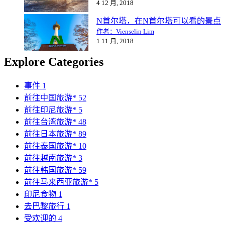
4 12 月, 2018
N首尔塔，在N首尔塔可以看的景点
作者：Vienselin Lim
1 11 月, 2018
Explore Categories
事件
1
前往中国旅游*
52
前往印尼旅游*
5
前往台湾旅游*
48
前往日本旅游*
89
前往泰国旅游*
10
前往越南旅游*
3
前往韩国旅游*
59
前往马来西亚旅游*
5
印尼食物
1
去巴黎旅行
1
受欢迎的
4