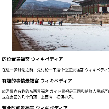
的位置景福宮
ウィキペディア
在进一步讨论之前，先讨论一下这个位置景福宮 ウィキペディ
有趣的事情景福宮
ウィキペディア
旅游景点有趣的东西景福宮 ガイド景福是王国和朝鲜人民威严
立在宫殿的几个角落，上面有一把保护矛。
营业时间景福宮
ウィキペディア