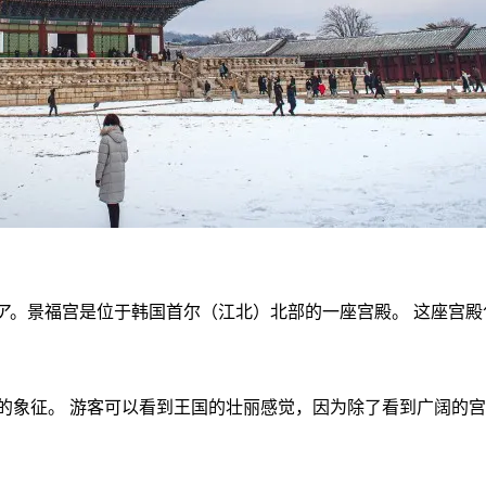
ア。景福宫是位于韩国首尔（江北）北部的一座宫殿。 这座宫殿
的象征。 游客可以看到王国的壮丽感觉，因为除了看到广阔的