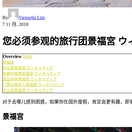
By
Vienselin Lim
7 11 月, 2018
您必须参观的旅行团景福宮 ウ
Overview
Hide
景福宫
的位置景福宮 ウィキペディア
有趣的事情景福宮 ウィキペディア
营业时间景福宮 ウィキペディア
门票价格进入景福宮 ウィキペディア
怎么走景福宮 ウィキペディア
对于去哪儿感到困惑，如果你在国外度假，肯定会更有趣，即景
景福宫