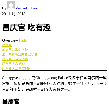
By
Vienselin Lim
29 11 月, 2018
昌庆宫 吃有趣
Overview
Hide
昌慶宮
成立历史昌庆宫 吃
最大的建筑昌庆宫 昌德宫
昌庆宫 桜要走的路
门票昌庆宫 票价
门票昌庆宫 所要时间
Changgyeonggung或Changgyeong Palace是位于韩国首尔的一座
宫殿。最初是高丽王朝的颐和园建筑，始建于1104年，后来传
入朝鲜王朝，是朝鲜王朝五大宫殿之一。
昌慶宮