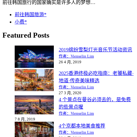
前往韩国旅行的国家确实是许多人的梦想…
前往韩国旅游*
小费*
Featured Posts
2019缤纷雪梨灯光音乐节活动资讯
作者：Vienselin Lim
26 4 月, 2019
2025香港终极必吃指南：老饕私藏·
地道·传奇美味精选
作者：Vienselin Lim
27 3 月, 2020
4 个景点在曼谷必须去的，是免费
的些景点喔
作者：Vienselin Lim
7 8 月, 2019
4个京都本地美食推荐
作者：Vienselin Lim