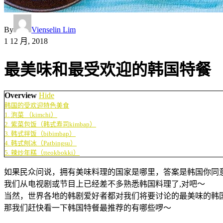
By
Vienselin Lim
1 12 月, 2018
最美味和最受欢迎的韩国特餐
Overview
Hide
韩国的受欢迎特色美食
1. 泡菜 （kimchi）
2. 紫菜包饭（韩式寿司kimbap）
3. 韩式拌饭（bibimbap）
4. 韩式刨冰（Patbingsu）
5. 辣炒年糕（tteokbokki）
如果民众问说，拥有美味料理的国家是哪里，答案是韩国你同意
我们从电视剧或节目上已经差不多熟悉韩国料理了,对吧～
当然，世界各地的韩剧爱好者都对我们将要讨论的最美味的韩
那我们赶快看一下韩国特餐最推荐的有哪些啰～