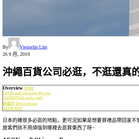
By
Vienselin Lim
26 9 月, 2019
沖繩百貨公司必逛，不逛還真的
Overview
Hide
AEON mall Okinawa Rycom
ASHIBINAA outlet mall
美國存 Depot Island
AEON Mall
日本的確很多必逛的地點，更可況如果是想要買禮品帶回家不
旅客們就不用煩惱到哪裡去逛買東西了呀~