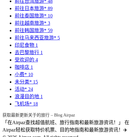
前往台湾旅游*
48
前往日本旅游*
89
前往泰国旅游*
10
前往越南旅游*
3
前往韩国旅游*
59
前往马来西亚旅游*
5
印尼食物
1
去巴黎旅行
1
受欢迎的
4
咖啡店
1
小费*
10
未分类*
15
活动*
24
浪漫目的地
1
飞机场*
18
获取最新更新关于的旅行 – Blog Airpaz
「在Airpaz查找超值航班、旅行指南和最新旅游资讯！」 在
Airpaz轻松获取特价机票、目的地指南和最新旅游资讯！✈️