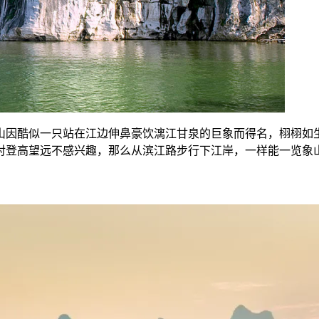
山因酷似一只站在江边伸鼻豪饮漓江甘泉的巨象而得名，栩栩如
对登高望远不感兴趣，那么从滨江路步行下江岸，一样能一览象