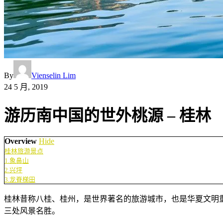
By
Vienselin Lim
24 5 月, 2019
游历南中国的世外桃源 – 桂林
Overview
Hide
桂林旅游景点
1.象鼻山
2.兴坪
3.龙脊梯田
桂林昔称八桂、桂州，是世界著名的旅游城市，也是华夏文明
三处风景名胜。