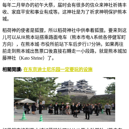
每年二月举办的初午大祭，届时会有很多的信众来神社祈祷丰
收、家庭平安和事业有成等。这神社是为了祈求神明保护熊本
城。
稻荷神的使者是狐狸，所以稻荷神社中供奉着狐狸。要来到这
儿可以从JR熊本站搭乘路面电车（熊本市电A系统各停健军町
方向），在熊本城·市役所前站下车后步行17分钟。如果再往
前走到熊本城出售票口後直接右轉走一小段路，就是熊本城加
藤神社（Kato Shrine）了。
相關閱讀:
在东京迪士尼乐园一定要玩的设施