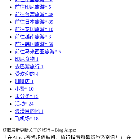
前往印尼旅游*
5
前往台湾旅游*
48
前往日本旅游*
89
前往泰国旅游*
10
前往越南旅游*
3
前往韩国旅游*
59
前往马来西亚旅游*
5
印尼食物
1
去巴黎旅行
1
受欢迎的
4
咖啡店
1
小费*
10
未分类*
15
活动*
24
浪漫目的地
1
飞机场*
18
获取最新更新关于的旅行 – Blog Airpaz
「在Airpaz查找超值航班、旅行指南和最新旅游资讯！」 在