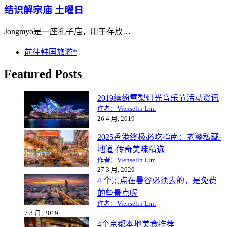
结识解宗庙 土曜日
Jongmyo是一座孔子庙，用于存放…
前往韩国旅游*
Featured Posts
2019缤纷雪梨灯光音乐节活动资讯
作者：Vienselin Lim
26 4 月, 2019
2025香港终极必吃指南：老饕私藏·
地道·传奇美味精选
作者：Vienselin Lim
27 3 月, 2020
4 个景点在曼谷必须去的，是免费
的些景点喔
作者：Vienselin Lim
7 8 月, 2019
4个京都本地美食推荐