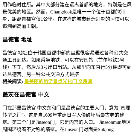
用作临时住所。其中大部分建在远离首都的地方，特别是在风
景优美的地区。然而，Changdeok是唯一一个位于首都的别
墅，距离景福宫仅1公里。在这样的城市建造别墅的习惯可以
追溯到高丽王朝。
昌德
宫
地
址
昌德宫 地址位于韩国首都中部的宫殿很容易通过各种公共交
通工具到达。如果乘坐地铁，可以在安国站（首尔地铁3号
线）下车，然后从3号出口出站。从那里向东直行5分钟即可到
达昌德宫。另一种公共交通方式是搭
相关阅读:
最美丽的旅游景点光化门 文房具
盖茨在昌德
宫
中
文
门在那里昌德宫 中文东和门是昌德宫的主要大门，意为“真理
转型之门”。这是自1609年重建日军入侵破坏后最古老的建
筑。第二个门是Jinseon门，它是内宫的入口。 Jinseonmun地区
周围环绕着不对称的墙壁。在Jinseon门对面是Sukjong