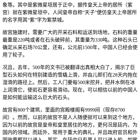
象等。其中是紫微星垣居于正中，据传皇天上帝的居所（紫
宫）就在紫微星垣中，人间皇帝自称“天子”便仿皇天上帝居所
的名字用其“紫”字为紫禁城。
故宫施建时，需要广大的开采石料和运送到场地，石料的重量
最重是220吨或者在石头破碎前，其重量为330吨。这种石头已
确定从采石场70公里，还有，公元前1500年，中国人已经会使
用了轮子。
况且，去年，500年的文书已被翻译出真相大白了，揭示了巨
型石头如何在特别建造的雪橇上滑，并由儿郎们在28天内拖在
湿滑的路径上。然后，工人门要每500米挖井，把井水倒在冰
上润滑它，使岩石更容易滑动。现在，可以相信以前的中国人
是如何能运输这么巨大的石头。
故宫有800个建筑，里面的宫殿楼阁有9999间（现存8700
间）。然而，以前的故宫不是人人随便就可以来到这个地方，
因为以前的故宫是皇帝和皇室居住的地方，更何况是廷内，为
国内的领域。而廷外，常用于重大的典礼，并且政府官员和外
国政要都可以进入。其实，在廷内只有男人可以进入的，如宦