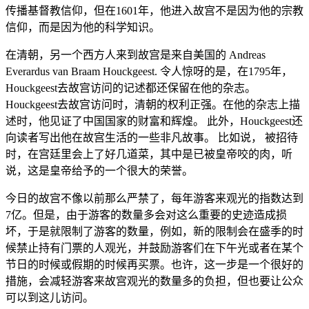
传播基督教信仰，但在1601年，他进入故宫不是因为他的宗教
信仰，而是因为他的科学知识。
在清朝，另一个西方人来到故宫是来自美国的 Andreas
Everardus van Braam Houckgeest. 令人惊呀的是，在1795年，
Houckgeest去故宫访问的记述都还保留在他的杂志。
Houckgeest去故宫访问时，清朝的权利正强。在他的杂志上描
述时，他见证了中国国家的财富和辉煌。 此外，Houckgeest还
向读者写出他在故宫生活的一些非凡故事。 比如说， 被招待
时，在宫廷里会上了好几道菜，其中是已被皇帝咬的肉，听
说，这是皇帝给予的一个很大的荣誉。
今日的故宫不像以前那么严禁了，每年游客来观光的指数达到
7亿。但是，由于游客的数量多会对这么重要的史迹造成损
坏，于是就限制了游客的数量，例如，新的限制会在盛季的时
候禁止持有门票的人观光，并鼓励游客们在下午光或者在某个
节日的时候或假期的时候再买票。也许，这一步是一个很好的
措施，会减轻游客来故宫观光的数量多的负担，但也要让公众
可以到这儿访问。