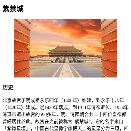
紫禁城
历史
北京故宫于明成祖永乐四年（1406年）始建，到永乐十八年
（1420年）建成。從1420年落成，到1911年清帝遜位、1924年
清遜帝遷出故宮的590多年，明、清兩朝合共二十四位皇帝都
曾經居住於此。故宫在之前被称为“紫禁城”，它的名字來自
「紫微星垣」，中国古代星像学家把天上的星星分为三垣，四