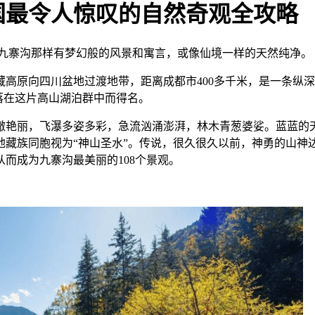
国最令人惊叹的自然奇观全攻略
像九寨沟那样有梦幻般的风景和寓言，或像仙境一样的天然纯净。
原向四川盆地过渡地带，距离成都市400多千米，是一条纵深5
落在这片高山湖泊群中而得名。
澈艳丽，飞瀑多姿多彩，急流汹涌澎湃，林木青葱婆娑。蓝蓝的
地藏族同胞视为“神山圣水”。传说，很久很久以前，神勇的山神
从而成为九寨沟最美丽的108个景观。