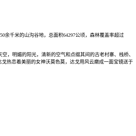
0余千米的山沟谷地，总面积64297公顷，森林覆盖率超过
天空，明媚的阳光，清新的空气和点缀其间的古老村寨、栈桥、
达戈热恋着美丽的女神沃莫色莫，达戈用风云磨成一面宝镜送于