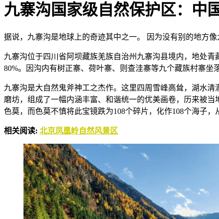
九寨沟国家级自然保护区：中
据说，九寨沟是地球上的奇迹其中之一。 因为没有别的地方
九寨沟位于四川省阿坝藏族羌族自治州九寨沟县境内，地处青藏高
80%。因沟内有树正寨、荷叶寨、则查洼寨等九个藏族村寨坐
九寨沟是大自然鬼斧神工之杰作。这里四周雪峰高耸，湖水清
磨坊，组成了一幅内涵丰富、和谐统一的优美画卷，历来被当
色莫，而色莫不慎将此宝镜跌为108个碎片，化作108个海子，
相关阅读:
北京凤凰岭自然风景区