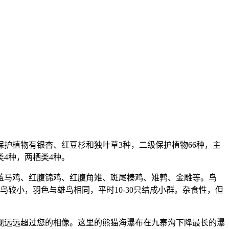
护植物有银杏、红豆杉和独叶草3种，二级保护植物66种，主
类4种，两栖类4种。
蓝马鸡、红腹锦鸡、红腹角雉、斑尾榛鸡、雉鹑、金雕等。鸟
较小，羽色与雄鸟相同，平时10-30只结成小群。杂食性，但
景观远远超过您的相像。这里的熊猫海瀑布在九寨沟下降最长的瀑