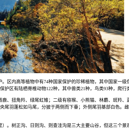
。区内高等植物中有74种国家保护的珍稀植物，其中国家一级保
护区有陆栖脊椎动物122种，其中兽类21种，鸟类93种，爬行
唇鹿、扭角羚、绿尾虹雉；二级有猕猴、小熊猫、林麝、斑羚、
央尾羽蓬松如马尾，分披于两侧而下垂；外侧尾羽基部白色。雌鸟
方英里）。树正沟、日则沟、则查洼沟是三大主要山谷，但这三个