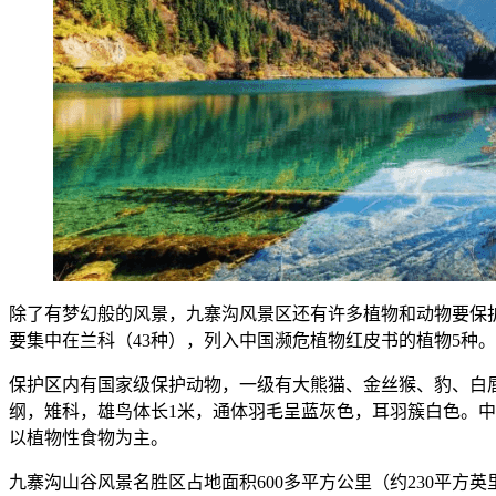
除了有梦幻般的风景，九寨沟风景区还有许多植物和动物要保护
要集中在兰科（43种），列入中国濒危植物红皮书的植物5种。保
保护区内有国家级保护动物，一级有大熊猫、金丝猴、豹、白
纲，雉科，雄鸟体长1米，通体羽毛呈蓝灰色，耳羽簇白色。中
以植物性食物为主。
九寨沟山谷风景名胜区占地面积600多平方公里（约230平