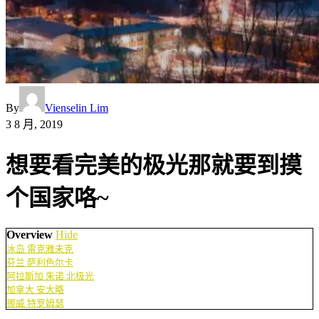
By
Vienselin Lim
3 8 月, 2019
想要看完美的极光那就要到摸
个国家咯~
Overview
Hide
冰岛 雷克雅未克
芬兰 萨利色尔卡
阿拉斯加 朱诺 北极光
加拿大 安大略
挪威 特罗姆瑟