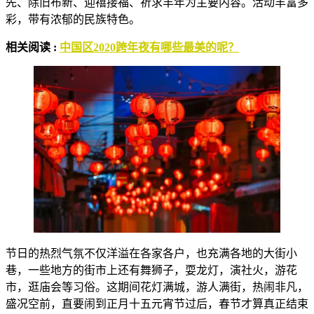
先、除旧布新、迎禧接福、祈求丰年为主要内容。活动丰富多
彩，带有浓郁的民族特色。
相关阅读 :
中国区2020跨年夜有哪些最美的呢？
节日的热烈气氛不仅洋溢在各家各户，也充满各地的大街小
巷，一些地方的街市上还有舞狮子，耍龙灯，演社火，游花
市，逛庙会等习俗。这期间花灯满城，游人满街，热闹非凡，
盛况空前，直要闹到正月十五元宵节过后，春节才算真正结束