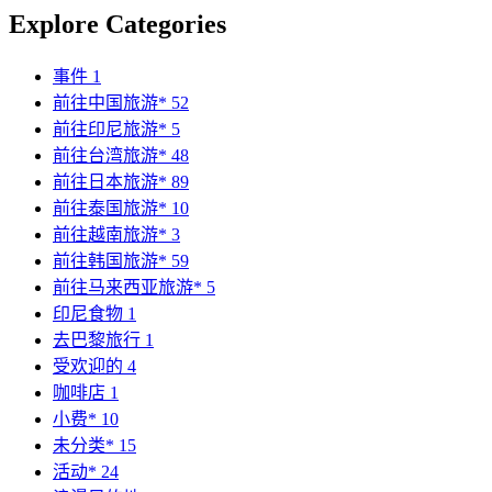
Explore Categories
事件
1
前往中国旅游*
52
前往印尼旅游*
5
前往台湾旅游*
48
前往日本旅游*
89
前往泰国旅游*
10
前往越南旅游*
3
前往韩国旅游*
59
前往马来西亚旅游*
5
印尼食物
1
去巴黎旅行
1
受欢迎的
4
咖啡店
1
小费*
10
未分类*
15
活动*
24