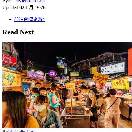
By
Vienselin Lim
Updated
02 1 月, 2026
前往台湾旅游*
Read Next
By
Vienselin Lim