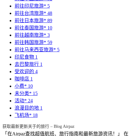
前往印尼旅游*
5
前往台湾旅游*
48
前往日本旅游*
89
前往泰国旅游*
10
前往越南旅游*
3
前往韩国旅游*
59
前往马来西亚旅游*
5
印尼食物
1
去巴黎旅行
1
受欢迎的
4
咖啡店
1
小费*
10
未分类*
15
活动*
24
浪漫目的地
1
飞机场*
18
获取最新更新关于的旅行 – Blog Airpaz
「在Airpaz查找超值航班、旅行指南和最新旅游资讯！」 在