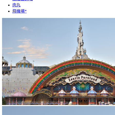
肉丸
飛機場*