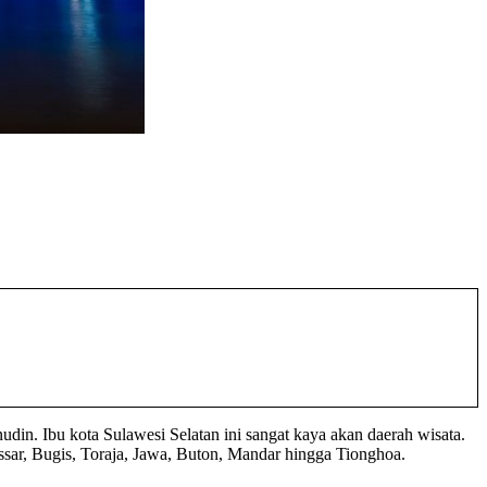
udin. Ibu kota Sulawesi Selatan ini sangat kaya akan daerah wisata.
sar, Bugis, Toraja, Jawa, Buton, Mandar hingga Tionghoa.