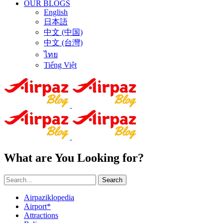
OUR BLOGS
English
日本語
中文 (中国)
中文 (台灣)
ไทย
Tiếng Việt
What are You Looking for?
Search
Airpaziklopedia
Airport*
Attractions