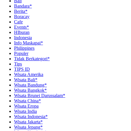
Bali
Bandara*
Berita*
Boracay
Cafe
Events*
HIburan
Indonesia
Info Maskapai*
Philippines
Populer
Tidak Berkategori*
Tips
TIPS ID
Wisata Amerika
Wisata Bali*
Wisata Bandung*
Wisata Bangkok*
Wisata Brunei Darussalam*
Wisata China*
Wisata Eropa
Wisata India
Wisata Indonesia*
Wisata Jakarta*
Wisata Jepang*