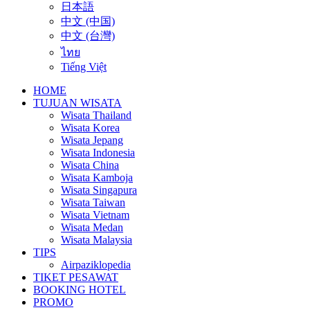
日本語
中文 (中国)
中文 (台灣)
ไทย
Tiếng Việt
HOME
TUJUAN WISATA
Wisata Thailand
Wisata Korea
Wisata Jepang
Wisata Indonesia
Wisata China
Wisata Kamboja
Wisata Singapura
Wisata Taiwan
Wisata Vietnam
Wisata Medan
Wisata Malaysia
TIPS
Airpaziklopedia
TIKET PESAWAT
BOOKING HOTEL
PROMO