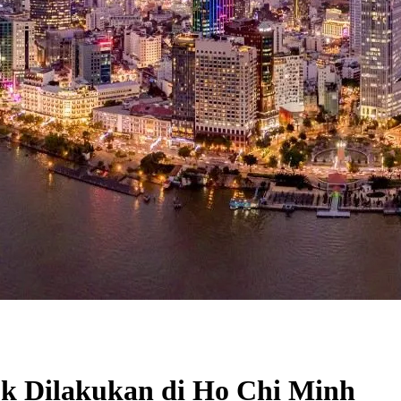
tuk Dilakukan di Ho Chi Minh