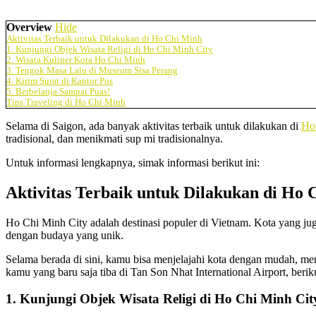
Overview
Hide
Aktivitas Terbaik untuk Dilakukan di Ho Chi Minh
1. Kunjungi Objek Wisata Religi di Ho Chi Minh City
2. Wisata Kuliner Kota Ho Chi Minh
3. Tengok Masa Lalu di Museum Sisa Perang
4. Kirim Surat di Kantor Pos
5. Berbelanja Sampai Puas!
Tips Traveling di Ho Chi Minh
Selama di Saigon, ada banyak aktivitas terbaik untuk dilakukan di
Ho
tradisional, dan menikmati sup mi tradisionalnya.
Untuk informasi lengkapnya, simak informasi berikut ini:
Aktivitas Terbaik untuk Dilakukan di Ho 
Ho Chi Minh City adalah destinasi populer di Vietnam. Kota yang ju
dengan budaya yang unik.
Selama berada di sini, kamu bisa menjelajahi kota dengan mudah, men
kamu yang baru saja tiba di
Tan Son Nhat International Airport
, berik
1. Kunjungi Objek Wisata Religi di Ho Chi Minh Cit