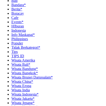
Bali
Bandara*
Berita*
Boracay
Cafe
Events*
HIburan
Indonesia
Info Maskapai*
Philippines
Populer
Tidak Berkategori*
Tips
TIPS ID
Wisata Amerika
Wisata Bali*
Wisata Bandung*
Wisata Bangkok*
Wisata Brunei Darussalam*
Wisata China*
Wisata Eropa
Wisata India
Wisata Indonesia*
Wisata Jakarta*
Wisata Jepang*