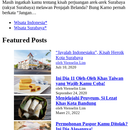
Masih ingatkah kamu tentang kisah perjuangan arek-arek Surabaya
(rakyat Surabaya) melawan Penjajah Belanda? Bung Karno pernah
berkata “Jangan…
Wisata Indonesia*
Wisata Surabaya*
Featured Posts
“Jayalah Indonesiaku”, Kisah Heroik
Kota Surabaya
oleh Vienselin Lim
Juli 10, 2020
Ini Dia 11 Oleh-Oleh Khas Taiwan
yang Wajib Kamu Coba!
oleh Vienselin Lim
September 24, 2020
Menjelajahi Peuyeum, Si Lezat
Khas Kota Bandung
oleh Vienselin Lim
Maret 21, 2022
Permohonan Paspor Kamu Ditolak?
Ini Dia Alasannya!