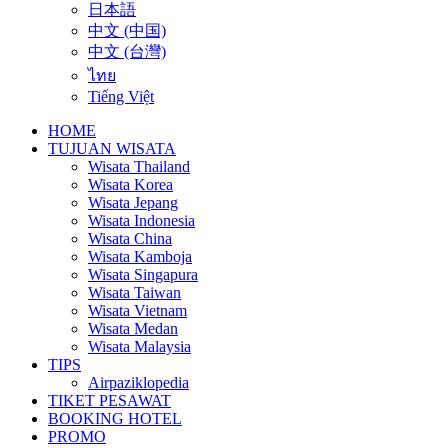
日本語
中文 (中国)
中文 (台灣)
ไทย
Tiếng Việt
HOME
TUJUAN WISATA
Wisata Thailand
Wisata Korea
Wisata Jepang
Wisata Indonesia
Wisata China
Wisata Kamboja
Wisata Singapura
Wisata Taiwan
Wisata Vietnam
Wisata Medan
Wisata Malaysia
TIPS
Airpaziklopedia
TIKET PESAWAT
BOOKING HOTEL
PROMO