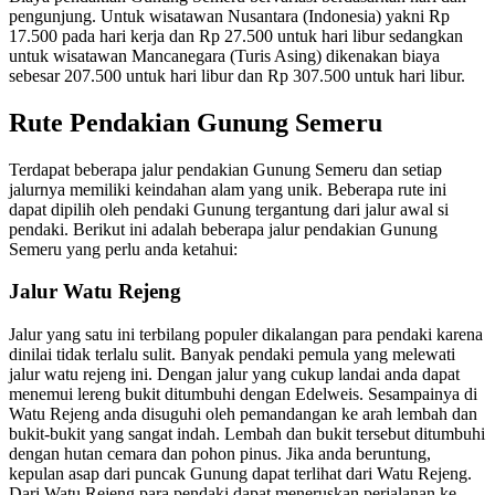
pengunjung. Untuk wisatawan Nusantara (Indonesia) yakni Rp
17.500 pada hari kerja dan Rp 27.500 untuk hari libur sedangkan
untuk wisatawan Mancanegara (Turis Asing) dikenakan biaya
sebesar 207.500 untuk hari libur dan Rp 307.500 untuk hari libur.
Rute Pendakian Gunung Semeru
Terdapat beberapa jalur pendakian Gunung Semeru dan setiap
jalurnya memiliki keindahan alam yang unik. Beberapa rute ini
dapat dipilih oleh pendaki Gunung tergantung dari jalur awal si
pendaki. Berikut ini adalah beberapa jalur pendakian Gunung
Semeru yang perlu anda ketahui:
Jalur Watu Rejeng
Jalur yang satu ini terbilang populer dikalangan para pendaki karena
dinilai tidak terlalu sulit. Banyak pendaki pemula yang melewati
jalur watu rejeng ini. Dengan jalur yang cukup landai anda dapat
menemui lereng bukit ditumbuhi dengan Edelweis. Sesampainya di
Watu Rejeng anda disuguhi oleh pemandangan ke arah lembah dan
bukit-bukit yang sangat indah. Lembah dan bukit tersebut ditumbuhi
dengan hutan cemara dan pohon pinus. Jika anda beruntung,
kepulan asap dari puncak Gunung dapat terlihat dari Watu Rejeng.
Dari Watu Rejeng para pendaki dapat meneruskan perjalanan ke