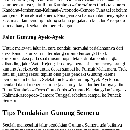
jalur berikutnya yaitu Ranu Kumbolo – Ooro-Ooro Ombo-Cemoro
Kandang-Jambangan-Kalimati-Arcopodo-Cemoro Tunggal sebelum
sampai di Puncak mahameru. Para pendaki harus mulai menyiapkan
kacamata dan penutup hidung selama perjalanan ke jalur Arcopodo
karena banyak sekali abu berterbangan.
Jalur Gunung Ayek-Ayek
Untuk melewati jalur ini para pendaki memulai perjalanannya dari
desa Ranu. Jalur satu ini terbilang curam dan sangat tidak
direkomendasi pada saat musim hujan tetapi dinilai lebih singkat
dibanding jalur Watu Rejeng. Pasalnya pendaki harus menyebrangi
gunung Ayek-Ayek untuk dapat sampai ke Puncak Mahameru. Trek
satu ini jarang sekali dipilih oleh para pendaki Gunung karena
berdebu dan berbatu. Setelah melewati Gunung Ayek-Ayek para
pendaki dapat meneruskan perjalanannya ke jalur berikutnya yaitu
Ranu Kumbolo – Ooro Ooro Ombo-Cemoro Kandang-Jambangan-
Kalimati-Arcopodo-Cemoro Tunggal sebelum sampai ke Puncak
Semeru.
Tips Pendakian Gunung Semeru
Setelah mengetahui jalur pendakian Gunung Semeru ada baiknya