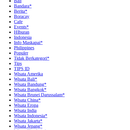
Bali
Bandara*
Berita*
Boracay
Cafe
Events*
HIburan
Indonesia
Info Maskapai*
Philippines
Populer
Tidak Berkategori*
Tips
TIPS ID
Wisata Amerika
Wisata Bali*
Wisata Bandung*
Wisata Bangkok*
Wisata Brunei Darussalam*
Wisata China*
Wisata Eropa
Wisata India
Wisata Indonesia*
Wisata Jakarta*
Wisata Jepang*