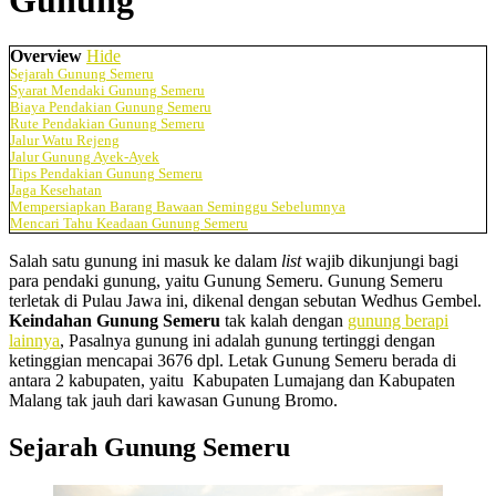
Gunung
Overview
Hide
Sejarah Gunung Semeru
Syarat Mendaki Gunung Semeru
Biaya Pendakian Gunung Semeru
Rute Pendakian Gunung Semeru
Jalur Watu Rejeng
Jalur Gunung Ayek-Ayek
Tips Pendakian Gunung Semeru
Jaga Kesehatan
Mempersiapkan Barang Bawaan Seminggu Sebelumnya
Mencari Tahu Keadaan Gunung Semeru
Salah satu gunung ini masuk ke dalam
list
wajib dikunjungi bagi
para pendaki gunung, yaitu Gunung Semeru. Gunung Semeru
terletak di Pulau Jawa ini, dikenal dengan sebutan Wedhus Gembel.
Keindahan Gunung Semeru
tak kalah dengan
gunung berapi
lainnya
, Pasalnya gunung ini adalah gunung tertinggi dengan
ketinggian mencapai 3676 dpl. Letak Gunung Semeru berada di
antara 2 kabupaten, yaitu Kabupaten Lumajang dan Kabupaten
Malang tak jauh dari kawasan Gunung Bromo.
Sejarah Gunung Semeru