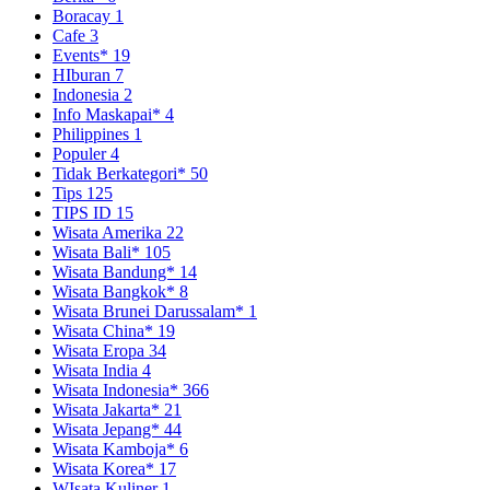
Boracay
1
Cafe
3
Events*
19
HIburan
7
Indonesia
2
Info Maskapai*
4
Philippines
1
Populer
4
Tidak Berkategori*
50
Tips
125
TIPS ID
15
Wisata Amerika
22
Wisata Bali*
105
Wisata Bandung*
14
Wisata Bangkok*
8
Wisata Brunei Darussalam*
1
Wisata China*
19
Wisata Eropa
34
Wisata India
4
Wisata Indonesia*
366
Wisata Jakarta*
21
Wisata Jepang*
44
Wisata Kamboja*
6
Wisata Korea*
17
WIsata Kuliner
1