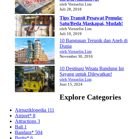
oleh Vienselin Lim
Juli 28, 2018
Tips Transit Pesawat Pemula:
Satu/Beda Maskapai, Mudah!
oleh Vienselin Lim
Juli 10, 2019
10 Bangunan Terunik dan Aneh di
Dunia
oleh Vienselin Lim
November 30, 2016
10 Destinasi Wisata Bandung Ini
Sayang untuk Dilewatkan!
oleh Vienselin Lim
Juni 15, 2024
Explore Categories
Airpaziklopedia
111
Airport*
8
Attractions
3
Bali
1
Bandara*
504
Berita*
6