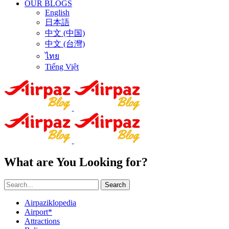
OUR BLOGS
English
日本語
中文 (中国)
中文 (台灣)
ไทย
Tiếng Việt
What are You Looking for?
Search
Airpaziklopedia
Airport*
Attractions