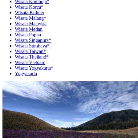
Wisata Kamboja*
Wisata Korea*
WIsata Kuliner
Wisata Malang*
Wisata Malaysia
Wisata Medan
Wisata Papua
Wisata Singapura*
Wisata Surabaya*
Wisata Taiwan*
Wisata Thailand*
Wisata Vietnam
Wisata Yogyakarta*
Yogyakarta