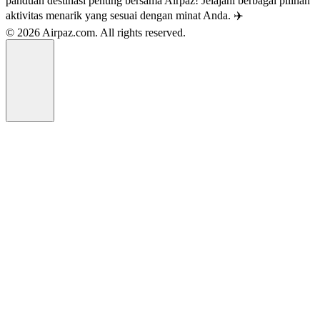
panduan destinasi penting bersama Airpaz! Jelajahi berbagai pilihan
aktivitas menarik yang sesuai dengan minat Anda. ✈️
© 2026 Airpaz.com. All rights reserved.