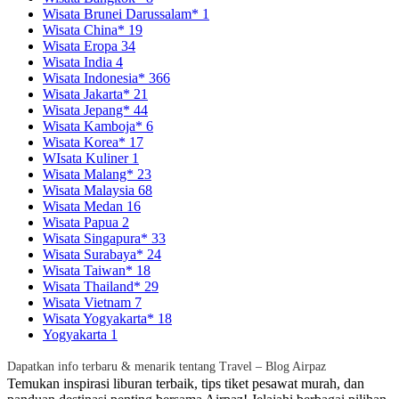
Wisata Brunei Darussalam*
1
Wisata China*
19
Wisata Eropa
34
Wisata India
4
Wisata Indonesia*
366
Wisata Jakarta*
21
Wisata Jepang*
44
Wisata Kamboja*
6
Wisata Korea*
17
WIsata Kuliner
1
Wisata Malang*
23
Wisata Malaysia
68
Wisata Medan
16
Wisata Papua
2
Wisata Singapura*
33
Wisata Surabaya*
24
Wisata Taiwan*
18
Wisata Thailand*
29
Wisata Vietnam
7
Wisata Yogyakarta*
18
Yogyakarta
1
Dapatkan info terbaru & menarik tentang Travel – Blog Airpaz
Temukan inspirasi liburan terbaik, tips tiket pesawat murah, dan