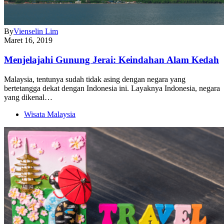
By
Vienselin Lim
Maret 16, 2019
Menjelajahi Gunung Jerai: Keindahan Alam Kedah
Malaysia, tentunya sudah tidak asing dengan negara yang
bertetangga dekat dengan Indonesia ini. Layaknya Indonesia, negara
yang dikenal…
Wisata Malaysia