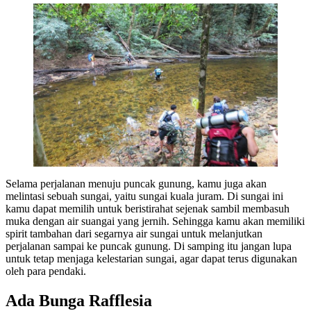
Selama perjalanan menuju puncak gunung, kamu juga akan
melintasi sebuah sungai, yaitu sungai kuala juram. Di sungai ini
kamu dapat memilih untuk beristirahat sejenak sambil membasuh
muka dengan air suangai yang jernih. Sehingga kamu akan memiliki
spirit tambahan dari segarnya air sungai untuk melanjutkan
perjalanan sampai ke puncak gunung. Di samping itu jangan lupa
untuk tetap menjaga kelestarian sungai, agar dapat terus digunakan
oleh para pendaki.
Ada Bunga Rafflesia