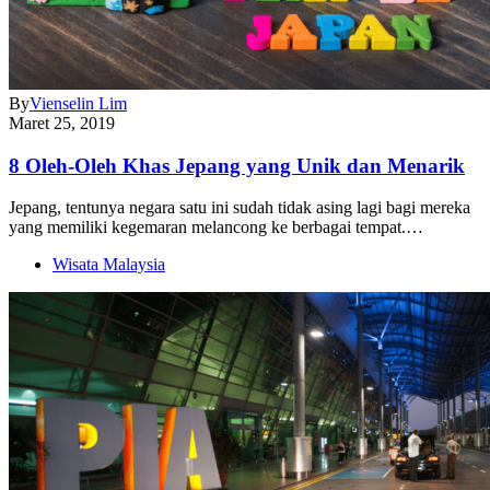
By
Vienselin Lim
Maret 25, 2019
8 Oleh-Oleh Khas Jepang yang Unik dan Menarik
Jepang, tentunya negara satu ini sudah tidak asing lagi bagi mereka
yang memiliki kegemaran melancong ke berbagai tempat.…
Wisata Malaysia