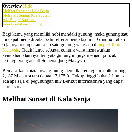
Overview
Hide
Melihat Sunset di Kala Senja
Melintasi Sungai Kuala Juram
Ada Bunga Rafflesia
Jalur Pendakian Gunung Tahan
Bagi kamu yang memiliki hobi mendaki gunung, maka gunung satu
ini dapat menjadi salah satu refrensi pendakianmu. Gunung Tahan
sejatinya merupakan salah satu gunung yang ada di
negeri Jiran,
Malaysia
. Tidak hanya sebagai gunung yang menawarkan
keindahan alamnya, ternyata gunung ini juga menjadi puncak
tertinggi yang ada di Semenanjung Malaysia.
Berdasarkan catatannya, gunung memiliki ketinggian lebih kurang
2,187 M atau setara dengan 7,175 ft. Cukup tinggi bukan? Lantas
ada apa saja di pegunungan ini? Berikut informasinya yang dapat
kamu simak.
Melihat Sunset di Kala Senja