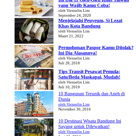
yang Wajib Kamu Coba!
oleh Vienselin Lim
September 24, 2020
Menjelajahi Peuyeum, Si Lezat
Khas Kota Bandung
oleh Vienselin Lim
Maret 21, 2022
Permohonan Paspor Kamu Ditolak?
Ini Dia Alasannya!
oleh Vienselin Lim
Juli 28, 2018
Tips Transit Pesawat Pemula:
Satu/Beda Maskapai, Mudah!
oleh Vienselin Lim
Juli 10, 2019
10 Bangunan Terunik dan Aneh di
Dunia
oleh Vienselin Lim
November 30, 2016
10 Destinasi Wisata Bandung Ini
Sayang untuk Dilewatkan!
oleh Vienselin Lim