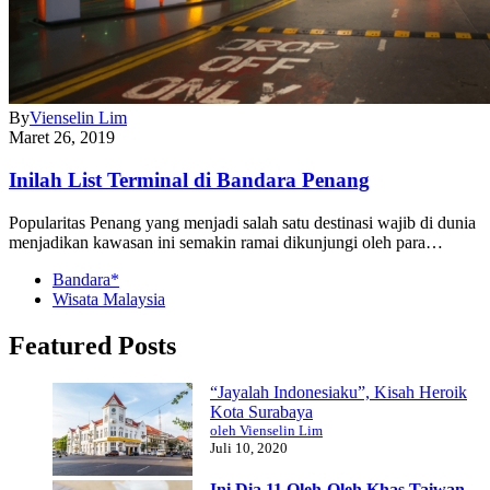
By
Vienselin Lim
Maret 26, 2019
Inilah List Terminal di Bandara Penang
Popularitas Penang yang menjadi salah satu destinasi wajib di dunia
menjadikan kawasan ini semakin ramai dikunjungi oleh para…
Bandara*
Wisata Malaysia
Featured Posts
“Jayalah Indonesiaku”, Kisah Heroik
Kota Surabaya
oleh Vienselin Lim
Juli 10, 2020
Ini Dia 11 Oleh-Oleh Khas Taiwan