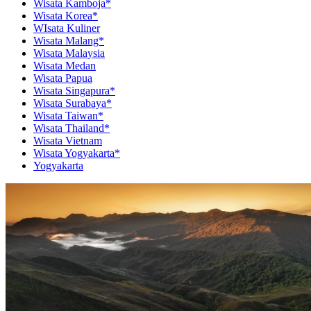
Wisata Kamboja*
Wisata Korea*
WIsata Kuliner
Wisata Malang*
Wisata Malaysia
Wisata Medan
Wisata Papua
Wisata Singapura*
Wisata Surabaya*
Wisata Taiwan*
Wisata Thailand*
Wisata Vietnam
Wisata Yogyakarta*
Yogyakarta