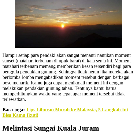
Hampir setiap para pendaki akan sangat menanti-nantikan moment
sunset (matahari terbenam di upuk barat) di kala senja ini. Moment
matahari terbenam memang memberikan kesan tersendiri bagi para
penggila pendakian gunung. Sehingga tidak heran jika mereka akan
berlomba-lomba mengabadikan moment tersebut dengan berbagai
pose menarik. Kamu juga dapat menikmati moment ini dengan
melakukan pendakian gunung tahan. Tentunya kamu harus
memperhitungkan waktu yang tepat agar moment tersebut tidak
terlewatkan.
Baca juga:
Tips Liburan Murah ke Malaysia, 5 Langkah Ini
Bisa Kamu Ikuti!
Melintasi Sungai Kuala Juram