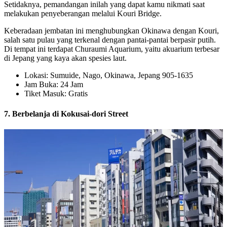
Setidaknya, pemandangan inilah yang dapat kamu nikmati saat
melakukan penyeberangan melalui Kouri Bridge.
Keberadaan jembatan ini menghubungkan Okinawa dengan Kouri,
salah satu pulau yang terkenal dengan pantai-pantai berpasir putih.
Di tempat ini terdapat Churaumi Aquarium, yaitu akuarium terbesar
di Jepang yang kaya akan spesies laut.
Lokasi: Sumuide, Nago, Okinawa, Jepang 905-1635
Jam Buka: 24 Jam
Tiket Masuk: Gratis
7. Berbelanja di Kokusai-dori Street