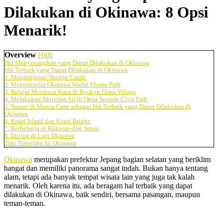
Dilakukan di Okinawa: 8 Opsi
Menarik!
Overview
Hide
Hal Menyenangkan yang Dapat Dilakukan di Okinawa
Hal Terbaik yang Dapat Dilakukan di Okinawa
1. Mengunjungi Shurijo Castle
2. Mengeksplor Okinawa World Theme Park
3. Belajar Membuat Kaca di Ryukyu Glass Village
4. Melakukan Aktivitas Air di Onna Seaside Civil Park
5. Sunset di Manza Cape sebagai Hal Terbaik yang Dapat Dilakukan di
Okinawa
6. Kouri Island dan Kouri Bridge
7. Berbelanja di Kokusai-dori Street
8. Diving di Laut Okinawa
Tips Traveling ke Okinawa
Okinawa
merupakan prefektur Jepang bagian selatan yang beriklim
hangat dan memiliki panorama sangat indah. Bukan hanya tentang
alam, tetapi ada banyak tempat wisata lain yang juga tak kalah
menarik. Oleh karena itu, ada beragam hal terbaik yang dapat
dilakukan di Okinawa, baik sendiri, bersama pasangan, maupun
teman-teman.