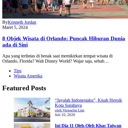
By
Kenneth Jordan
Maret 5, 2024
8 Objek Wisata di Orlando: Puncak Hiburan Dunia
ada di Sini
Apa yang terlintas di benak saat memikirkan tempat wisata di
Orlando, Florida? Walt Disney World? Wajar saja, sebab…
Tips
Wisata Amerika
Featured Posts
“Jayalah Indonesiaku”, Kisah Heroik
Kota Surabaya
oleh Vienselin Lim
Juli 10, 2020
Ini Dia 11 Oleh-Oleh Khas Taiwan