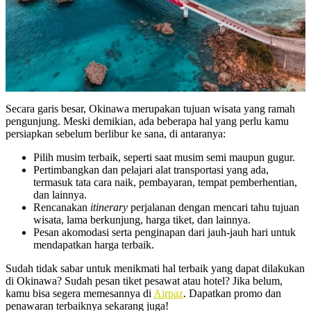
Secara garis besar, Okinawa merupakan tujuan wisata yang ramah
pengunjung. Meski demikian, ada beberapa hal yang perlu kamu
persiapkan sebelum berlibur ke sana, di antaranya:
Pilih musim terbaik, seperti saat musim semi maupun gugur.
Pertimbangkan dan pelajari alat transportasi yang ada,
termasuk tata cara naik, pembayaran, tempat pemberhentian,
dan lainnya.
Rencanakan
itinerary
perjalanan dengan mencari tahu tujuan
wisata, lama berkunjung, harga tiket, dan lainnya.
Pesan akomodasi serta penginapan dari jauh-jauh hari untuk
mendapatkan harga terbaik.
Sudah tidak sabar untuk menikmati hal terbaik yang dapat dilakukan
di Okinawa? Sudah pesan tiket pesawat atau hotel? Jika belum,
kamu bisa segera memesannya di
Airpaz
. Dapatkan promo dan
penawaran terbaiknya sekarang juga!