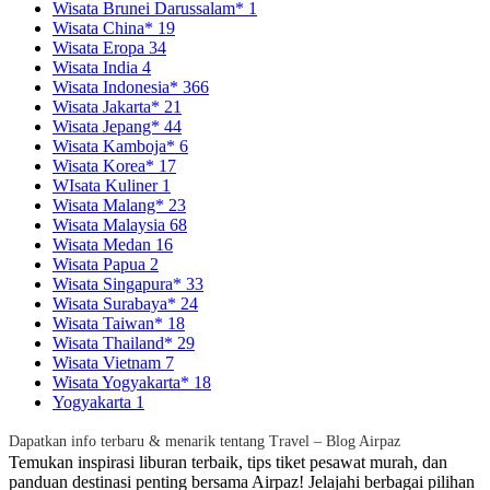
Wisata Brunei Darussalam*
1
Wisata China*
19
Wisata Eropa
34
Wisata India
4
Wisata Indonesia*
366
Wisata Jakarta*
21
Wisata Jepang*
44
Wisata Kamboja*
6
Wisata Korea*
17
WIsata Kuliner
1
Wisata Malang*
23
Wisata Malaysia
68
Wisata Medan
16
Wisata Papua
2
Wisata Singapura*
33
Wisata Surabaya*
24
Wisata Taiwan*
18
Wisata Thailand*
29
Wisata Vietnam
7
Wisata Yogyakarta*
18
Yogyakarta
1
Dapatkan info terbaru & menarik tentang Travel – Blog Airpaz
Temukan inspirasi liburan terbaik, tips tiket pesawat murah, dan
panduan destinasi penting bersama Airpaz! Jelajahi berbagai pilihan