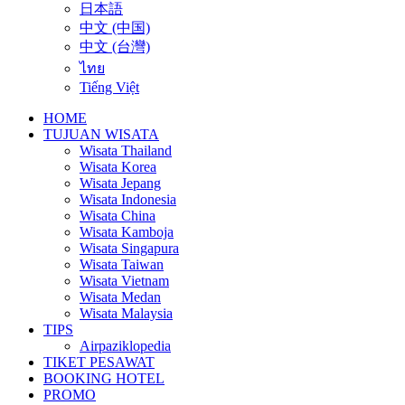
日本語
中文 (中国)
中文 (台灣)
ไทย
Tiếng Việt
HOME
TUJUAN WISATA
Wisata Thailand
Wisata Korea
Wisata Jepang
Wisata Indonesia
Wisata China
Wisata Kamboja
Wisata Singapura
Wisata Taiwan
Wisata Vietnam
Wisata Medan
Wisata Malaysia
TIPS
Airpaziklopedia
TIKET PESAWAT
BOOKING HOTEL
PROMO