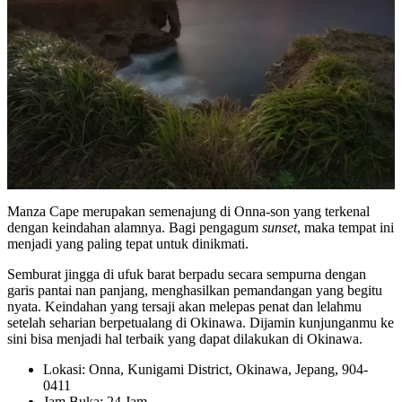
Manza Cape merupakan semenajung di Onna-son yang terkenal
dengan keindahan alamnya. Bagi pengagum
sunset
, maka tempat ini
menjadi yang paling tepat untuk dinikmati.
Semburat jingga di ufuk barat berpadu secara sempurna dengan
garis pantai nan panjang, menghasilkan pemandangan yang begitu
nyata. Keindahan yang tersaji akan melepas penat dan lelahmu
setelah seharian berpetualang di Okinawa. Dijamin kunjunganmu ke
sini bisa menjadi hal terbaik yang dapat dilakukan di Okinawa.
Lokasi: Onna, Kunigami District, Okinawa, Jepang, 904-
0411
Jam Buka: 24 Jam