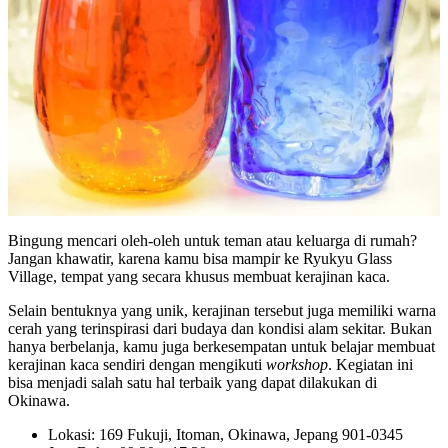
Bingung mencari oleh-oleh untuk teman atau keluarga di rumah?
Jangan khawatir, karena kamu bisa mampir ke Ryukyu Glass
Village, tempat yang secara khusus membuat kerajinan kaca.
Selain bentuknya yang unik, kerajinan tersebut juga memiliki warna
cerah yang terinspirasi dari budaya dan kondisi alam sekitar. Bukan
hanya berbelanja, kamu juga berkesempatan untuk belajar membuat
kerajinan kaca sendiri dengan mengikuti
workshop
. Kegiatan ini
bisa menjadi salah satu hal terbaik yang dapat dilakukan di
Okinawa.
Lokasi: 169 Fukuji, Itoman, Okinawa, Jepang 901-0345