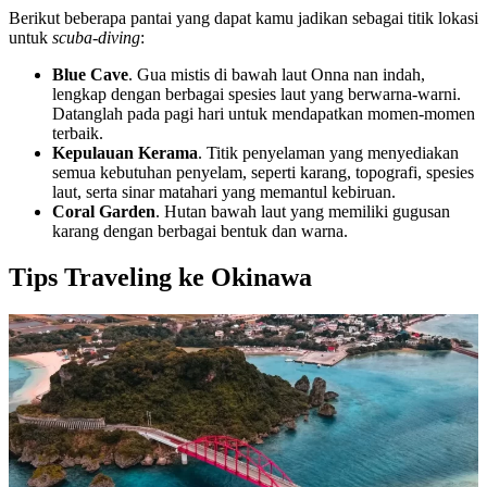
Berikut beberapa pantai yang dapat kamu jadikan sebagai titik lokasi
untuk
scuba-diving
:
Blue Cave
. Gua mistis di bawah laut Onna nan indah,
lengkap dengan berbagai spesies laut yang berwarna-warni.
Datanglah pada pagi hari untuk mendapatkan momen-momen
terbaik.
Kepulauan Kerama
. Titik penyelaman yang menyediakan
semua kebutuhan penyelam, seperti karang, topografi, spesies
laut, serta sinar matahari yang memantul kebiruan.
Coral Garden
. Hutan bawah laut yang memiliki gugusan
karang dengan berbagai bentuk dan warna.
Tips Traveling ke Okinawa