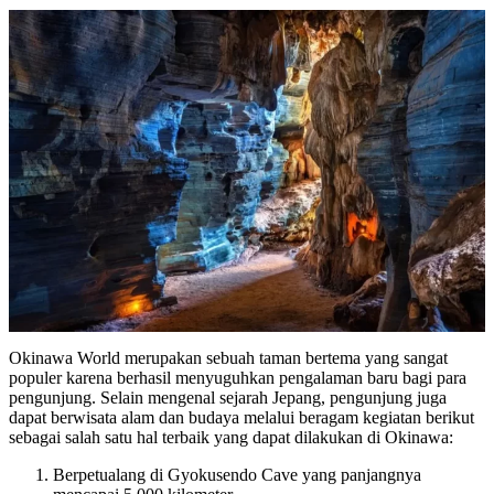
Okinawa World merupakan sebuah taman bertema yang sangat
populer karena berhasil menyuguhkan pengalaman baru bagi para
pengunjung. Selain mengenal sejarah Jepang, pengunjung juga
dapat berwisata alam dan budaya melalui beragam kegiatan berikut
sebagai salah satu hal terbaik yang dapat dilakukan di Okinawa:
Berpetualang di Gyokusendo Cave yang panjangnya