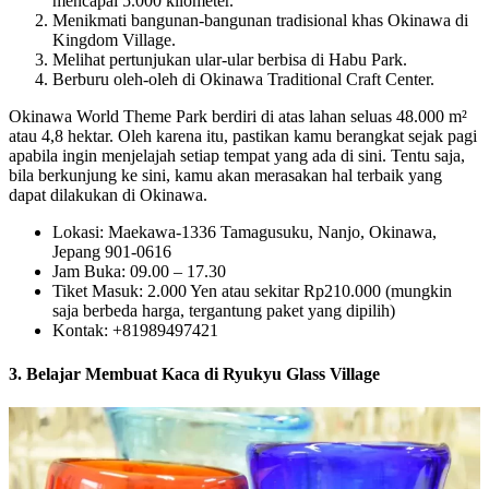
mencapai 5.000 kilometer.
Menikmati bangunan-bangunan tradisional khas Okinawa di
Kingdom Village.
Melihat pertunjukan ular-ular berbisa di Habu Park.
Berburu oleh-oleh di Okinawa Traditional Craft Center.
Okinawa World Theme Park berdiri di atas lahan seluas 48.000 m²
atau 4,8 hektar. Oleh karena itu, pastikan kamu berangkat sejak pagi
apabila ingin menjelajah setiap tempat yang ada di sini. Tentu saja,
bila berkunjung ke sini, kamu akan merasakan hal terbaik yang
dapat dilakukan di Okinawa.
Lokasi: Maekawa-1336 Tamagusuku, Nanjo, Okinawa,
Jepang 901-0616
Jam Buka: 09.00 – 17.30
Tiket Masuk: 2.000 Yen atau sekitar Rp210.000 (mungkin
saja berbeda harga, tergantung paket yang dipilih)
Kontak: +81989497421
3. Belajar Membuat Kaca di Ryukyu Glass Village