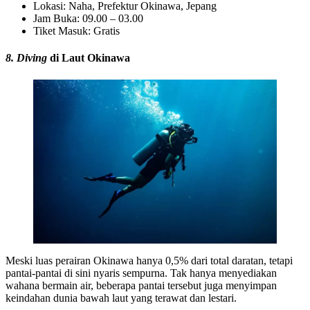
Lokasi: Naha, Prefektur Okinawa, Jepang
Jam Buka: 09.00 – 03.00
Tiket Masuk: Gratis
8. Diving
di Laut Okinawa
Meski luas perairan Okinawa hanya 0,5% dari total daratan, tetapi
pantai-pantai di sini nyaris sempurna. Tak hanya menyediakan
wahana bermain air, beberapa pantai tersebut juga menyimpan
keindahan dunia bawah laut yang terawat dan lestari.