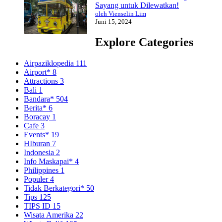
Sayang untuk Dilewatkan!
oleh Vienselin Lim
Juni 15, 2024
Explore Categories
Airpaziklopedia
111
Airport*
8
Attractions
3
Bali
1
Bandara*
504
Berita*
6
Boracay
1
Cafe
3
Events*
19
HIburan
7
Indonesia
2
Info Maskapai*
4
Philippines
1
Populer
4
Tidak Berkategori*
50
Tips
125
TIPS ID
15
Wisata Amerika
22