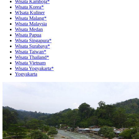
Wisata Kamboja*
Wisata Korea*
WIsata Kuliner
Wisata Malang*
Wisata Malaysia
Wisata Medan
Wisata Papua
Wisata Singapura*
Wisata Surabaya*
Wisata Taiwan*
Wisata Thailand*
Wisata Vietnam
Wisata Yogyakarta*
Yogyakarta