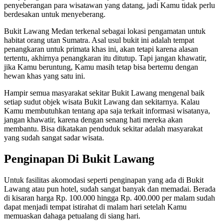
penyeberangan para wisatawan yang datang, jadi Kamu tidak perlu
berdesakan untuk menyeberang.
Bukit Lawang Medan terkenal sebagai lokasi pengamatan untuk
habitat orang utan Sumatra. Asal usul bukit ini adalah tempat
penangkaran untuk primata khas ini, akan tetapi karena alasan
tertentu, akhirnya penangkaran itu ditutup. Tapi jangan khawatir,
jika Kamu beruntung, Kamu masih tetap bisa bertemu dengan
hewan khas yang satu ini.
Hampir semua masyarakat sekitar Bukit Lawang mengenal baik
setiap sudut objek wisata Bukit Lawang dan sekitarnya. Kalau
Kamu membutuhkan tentang apa saja terkait informasi wisatanya,
jangan khawatir, karena dengan senang hati mereka akan
membantu. Bisa dikatakan penduduk sekitar adalah masyarakat
yang sudah sangat sadar wisata.
Penginapan Di Bukit Lawang
Untuk fasilitas akomodasi seperti penginapan yang ada di Bukit
Lawang atau pun hotel, sudah sangat banyak dan memadai. Berada
di kisaran harga Rp. 100.000 hingga Rp. 400.000 per malam sudah
dapat menjadi tempat istirahat di malam hari setelah Kamu
memuaskan dahaga petualang di siang hari.