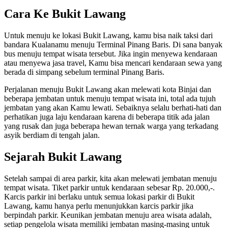
Cara Ke Bukit Lawang
Untuk menuju ke lokasi Bukit Lawang, kamu bisa naik taksi dari
bandara Kualanamu menuju Terminal Pinang Baris. Di sana banyak
bus menuju tempat wisata tersebut. Jika ingin menyewa kendaraan
atau menyewa jasa travel, Kamu bisa mencari kendaraan sewa yang
berada di simpang sebelum terminal Pinang Baris.
Perjalanan menuju Bukit Lawang akan melewati kota Binjai dan
beberapa jembatan untuk menuju tempat wisata ini, total ada tujuh
jembatan yang akan Kamu lewati. Sebaiknya selalu berhati-hati dan
perhatikan juga laju kendaraan karena di beberapa titik ada jalan
yang rusak dan juga beberapa hewan ternak warga yang terkadang
asyik berdiam di tengah jalan.
Sejarah Bukit Lawang
Setelah sampai di area parkir, kita akan melewati jembatan menuju
tempat wisata. Tiket parkir untuk kendaraan sebesar Rp. 20.000,-.
Karcis parkir ini berlaku untuk semua lokasi parkir di Bukit
Lawang, kamu hanya perlu menunjukkan karcis parkir jika
berpindah parkir. Keunikan jembatan menuju area wisata adalah,
setiap pengelola wisata memiliki jembatan masing-masing untuk