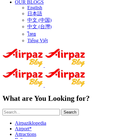
OUR BLOGS
English
日本語
中文 (中国)
中文 (台灣)
ไทย
Tiếng Việt
What are You Looking for?
Search
Airpaziklopedia
Airport*
Attractions