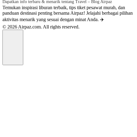
Dapatkan info terbaru & menarik tentang Travel – Blog Airpaz
Temukan inspirasi liburan terbaik, tips tiket pesawat murah, dan
panduan destinasi penting bersama Airpaz! Jelajahi berbagai pilihan
aktivitas menarik yang sesuai dengan minat Anda. ✈️
© 2026 Airpaz.com. All rights reserved.