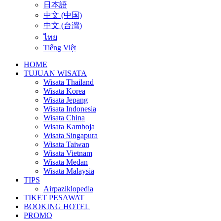
日本語
中文 (中国)
中文 (台灣)
ไทย
Tiếng Việt
HOME
TUJUAN WISATA
Wisata Thailand
Wisata Korea
Wisata Jepang
Wisata Indonesia
Wisata China
Wisata Kamboja
Wisata Singapura
Wisata Taiwan
Wisata Vietnam
Wisata Medan
Wisata Malaysia
TIPS
Airpaziklopedia
TIKET PESAWAT
BOOKING HOTEL
PROMO