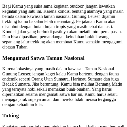
Bagi Kamu yang suka sama kegiatan outdoor, jangan lewatkan
kegiatan yang satu ini. Karena kondisi bentang alamnya yang masih
berada dalam kawasan taman nasional Gunung Leuser, dijamin
trekking kamu bakalan lebih menantang. Perjalanan Kamu akan
disambut dengan hutan hujan tropis yang masih lebat dan asri.
Kondisi jalan yang berbukit pastinya akan melatih otot pernapasan.
Dan bisa dipastikan, pemandangan keindahan bukit lawang
sepanjang jalur trekking akan membuat Kamu semakin mengagumi
ciptaan Tuhan.
Mengamati Satwa Taman Nasional
Karena lokasinya yang masih dalam kawasan Taman Nasional
Gunung Leuser, jangan kaget kalau Kamu bertemu dengan fauna
endemik seperti Orang Utan Sumatra, Harimau Sumatra dan juga
Badak Sumatra. Jika beruntung, Kamu bisa melihat Beruang Madu
yang ternyata hobi sekali memakan buah-buahan. Yang harus
diperhatikan selama mengamati satwa liar ini, Kamu harus selalu
menjaga jarak supaya aman dan mereka tidak merasa terganggu
dengan kehadiran kita.
Tubing
Kegiatan outdoor ini diperuntukkan hanya buat kalian yang bernyali