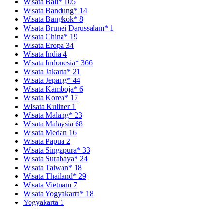
Wisata Bali*
105
Wisata Bandung*
14
Wisata Bangkok*
8
Wisata Brunei Darussalam*
1
Wisata China*
19
Wisata Eropa
34
Wisata India
4
Wisata Indonesia*
366
Wisata Jakarta*
21
Wisata Jepang*
44
Wisata Kamboja*
6
Wisata Korea*
17
WIsata Kuliner
1
Wisata Malang*
23
Wisata Malaysia
68
Wisata Medan
16
Wisata Papua
2
Wisata Singapura*
33
Wisata Surabaya*
24
Wisata Taiwan*
18
Wisata Thailand*
29
Wisata Vietnam
7
Wisata Yogyakarta*
18
Yogyakarta
1