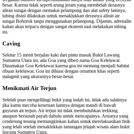
besar. Karena tidak seperti arung jeram yang membelah derasnya
aliran sungai dengan memakai pelampung dan alat safety lainnya,
tubing disini dilakukan untuk menaklukkan derasnya aliran air
sungai Bohorok tanpa menggunakan pelampung. Dijamin, adrenalin
kalian akan terpacu dengan sangat ekstrem saat melakukan tubing
ini.
Caving
Sekitar 15 menit berjalan kaki dari pintu masuk Bukit Lawang
Sumatera Utara ini, ada Goa yang diberi nama Goa Kelelawar.
Dinamakan Goa Kelelawar karena goa ini memang menjadi habitat
ribuan kelelawar. Goa ini dihiasi dengan ornamen khas seperti
stalagmit yang ukurannya besar-besar.
Menikmati Air Terjun
Setelah puas mengelilingi bukit yang indah ini, tidak ada salahnya
jika kamu mecoba keseruan lainnya dengan mandi di bawah
guyuran air terjun. Air terjun ini tidak membutuhkan trekking
ataupun bersusah payah dahulu untuk mencapainya. Arusnya yang
cenderung tenang memungkinkan kalian untuk merelaksasikan fisik
yang lelah setelah menaklukkan tantangan jelajah wisata alam bukit
lawang Sumatera Utara.