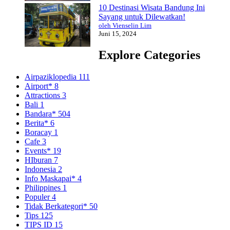
10 Destinasi Wisata Bandung Ini
Sayang untuk Dilewatkan!
oleh Vienselin Lim
Juni 15, 2024
Explore Categories
Airpaziklopedia
111
Airport*
8
Attractions
3
Bali
1
Bandara*
504
Berita*
6
Boracay
1
Cafe
3
Events*
19
HIburan
7
Indonesia
2
Info Maskapai*
4
Philippines
1
Populer
4
Tidak Berkategori*
50
Tips
125
TIPS ID
15