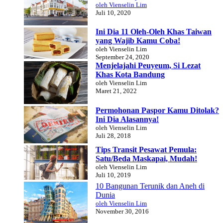
oleh Vienselin Lim
Juli 10, 2020
Ini Dia 11 Oleh-Oleh Khas Taiwan
yang Wajib Kamu Coba!
oleh Vienselin Lim
September 24, 2020
Menjelajahi Peuyeum, Si Lezat
Khas Kota Bandung
oleh Vienselin Lim
Maret 21, 2022
Permohonan Paspor Kamu Ditolak?
Ini Dia Alasannya!
oleh Vienselin Lim
Juli 28, 2018
Tips Transit Pesawat Pemula:
Satu/Beda Maskapai, Mudah!
oleh Vienselin Lim
Juli 10, 2019
10 Bangunan Terunik dan Aneh di
Dunia
oleh Vienselin Lim
November 30, 2016