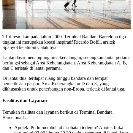
T1 diresmikan pada tahun 2009. Terminal Bandara Barcelona tiga
tingkat ini merupakan kreasi inspiratif Ricardo Bofill, arsitek
Spanyol kelahiran Catalunya.
Lantai dasar menampung area kedatangan, sedangkan lantai pertama
berfungsi sebagai Area Keberangkatan. Area Keberangkatan A, B,
dan C terletak di lantai pertama.
Di lantai dua, terdapat ruang tunggu bandara dan tempat
pemeriksaan paspor. Area Keberangkatan D dan E, yang
dikhususkan untuk penerbangan non-Eropa, terletak di lantai tiga.
Fasilitas dan Layanan
Temukan fasilitas dan layanan berikut di Terminal Bandara
Barcelona 1:
Apotek: Perlu membeli obat-obatan tertentu? Apotek buka
dari pukul 07.00 hingga 20.30 waktu setempat di lantai dasar