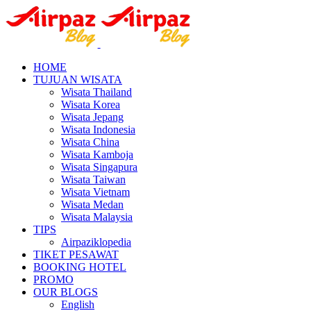
HOME
TUJUAN WISATA
Wisata Thailand
Wisata Korea
Wisata Jepang
Wisata Indonesia
Wisata China
Wisata Kamboja
Wisata Singapura
Wisata Taiwan
Wisata Vietnam
Wisata Medan
Wisata Malaysia
TIPS
Airpaziklopedia
TIKET PESAWAT
BOOKING HOTEL
PROMO
OUR BLOGS
English