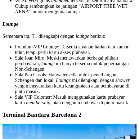
Wi-Fi: WiFi gratis
unlimited
tersedia di seluruh area bandara.
Cukup sambungkan ke jaringan “AIRPORT FREE WIFI
AENA” untuk menggunakannya.
Lounge
Sementara itu, T1 dilengkapi dengan
lounge
berikut:
Premium VIP Lounge: Tersedia layanan harian dan kamar
tidur, tetapi perlu kartu akses prabayar.
Sala Joan Miro: Meski menawarkan berbagai pilihan
pembayaran,
lounge
ini hanya tersedia untuk penerbangan
Non-Schengen.
Sala Pau Casals: Hanya tersedia untuk penerbangan
Schengen dan lokal.
Lounge
ini dilengkapi dengan
shower
yang mensyaratkan kartu keanggotaan atau pembayaran di
pintu masuk.
Sala VIP Colomer: Masuk menggunakan kartu prabayar,
kartu
membership
, atau dengan membayar di pintu masuk.
Terminal Bandara Barcelona 2