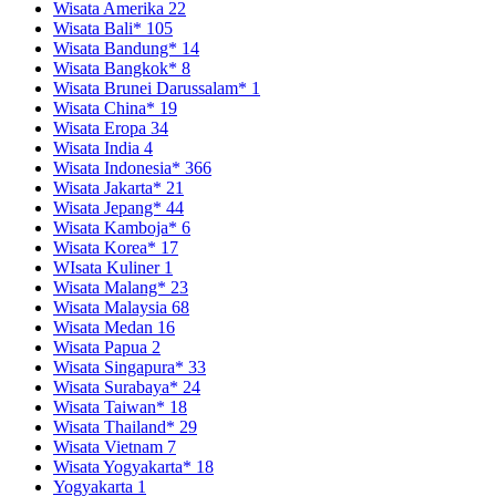
Wisata Amerika
22
Wisata Bali*
105
Wisata Bandung*
14
Wisata Bangkok*
8
Wisata Brunei Darussalam*
1
Wisata China*
19
Wisata Eropa
34
Wisata India
4
Wisata Indonesia*
366
Wisata Jakarta*
21
Wisata Jepang*
44
Wisata Kamboja*
6
Wisata Korea*
17
WIsata Kuliner
1
Wisata Malang*
23
Wisata Malaysia
68
Wisata Medan
16
Wisata Papua
2
Wisata Singapura*
33
Wisata Surabaya*
24
Wisata Taiwan*
18
Wisata Thailand*
29
Wisata Vietnam
7
Wisata Yogyakarta*
18
Yogyakarta
1