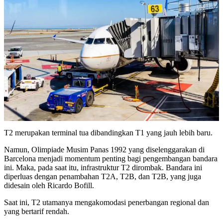
T2 merupakan terminal tua dibandingkan T1 yang jauh lebih baru.
Namun, Olimpiade Musim Panas 1992 yang diselenggarakan di
Barcelona menjadi momentum penting bagi pengembangan bandara
ini. Maka, pada saat itu, infrastruktur T2 dirombak. Bandara ini
diperluas dengan penambahan T2A, T2B, dan T2B, yang juga
didesain oleh Ricardo Bofill.
Saat ini, T2 utamanya mengakomodasi penerbangan regional dan
yang bertarif rendah.