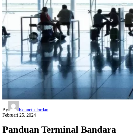
By
Kenneth Jordan
Februari 25, 2024
Panduan Terminal Bandara