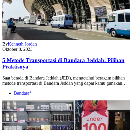
By
Kenneth Jordan
Oktober 8, 2023
5 Metode Transportasi di Bandara Jeddah: Pilihan
Praktisnya
Saat berada di Bandara Jeddah (JED), mengetahui beragam pilihan
metode transportasi di Bandara Jeddah yang dapat kamu gunakan…
Bandara*