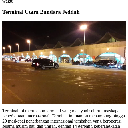
waktu.
Terminal Utara Bandara Jeddah
Terminal ini merupakan terminal yang melayani seluruh maskapai
penerbangan internasional. Terminal ini mampu menampung hingga
20 maskapai penerbangan internasional tambahan yang beroperasi
selama musim haji dan umrah, dengan 14 gerbang keberangkatan