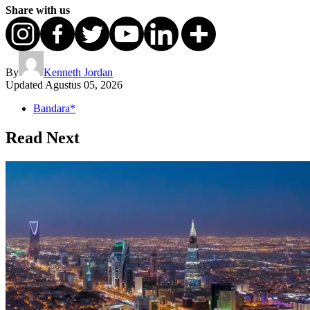
Share with us
By
Kenneth Jordan
Updated
Agustus 05, 2026
Bandara*
Read Next