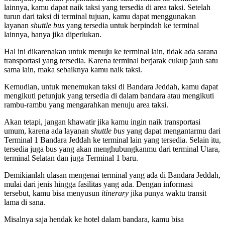
lainnya, kamu dapat naik taksi yang tersedia di area taksi. Setelah
turun dari taksi di terminal tujuan, kamu dapat menggunakan
layanan
shuttle bus
yang tersedia untuk berpindah ke terminal
lainnya, hanya jika diperlukan.
Hal ini dikarenakan untuk menuju ke terminal lain, tidak ada sarana
transportasi yang tersedia. Karena terminal berjarak cukup jauh satu
sama lain, maka sebaiknya kamu naik taksi.
Kemudian, untuk menemukan taksi di Bandara Jeddah, kamu dapat
mengikuti petunjuk yang tersedia di dalam bandara atau mengikuti
rambu-rambu yang mengarahkan menuju area taksi.
Akan tetapi, jangan khawatir jika kamu ingin naik transportasi
umum, karena ada layanan
shuttle bus
yang dapat mengantarmu dari
Terminal 1 Bandara Jeddah ke terminal lain yang tersedia. Selain itu,
tersedia juga bus yang akan menghubungkanmu dari terminal Utara,
terminal Selatan dan juga Terminal 1 baru.
Demikianlah ulasan mengenai terminal yang ada di Bandara Jeddah,
mulai dari jenis hingga fasilitas yang ada. Dengan informasi
tersebut, kamu bisa menyusun
itinerary
jika punya waktu transit
lama di sana.
Misalnya saja hendak ke hotel dalam bandara, kamu bisa