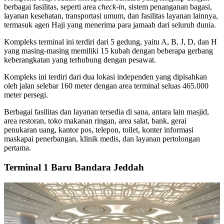
berbagai fasilitas, seperti area
check-in
, sistem penanganan bagasi,
layanan kesehatan, transportasi umum, dan fasilitas layanan lainnya,
termasuk agen Haji yang menerima para jamaah dari seluruh dunia.
Kompleks terminal ini terdiri dari 5 gedung, yaitu A, B, J, D, dan H
yang masing-masing memiliki 15 kubah dengan beberapa gerbang
keberangkatan yang terhubung dengan pesawat.
Kompleks ini terdiri dari dua lokasi independen yang dipisahkan
oleh jalan selebar 160 meter dengan area terminal seluas 465.000
meter persegi.
Berbagai fasilitas dan layanan tersedia di sana, antara lain masjid,
area restoran, toko makanan ringan, area salat, bank, gerai
penukaran uang, kantor pos, telepon, toilet, konter informasi
maskapai penerbangan, klinik medis, dan layanan pertolongan
pertama.
Terminal 1 Baru Bandara Jeddah