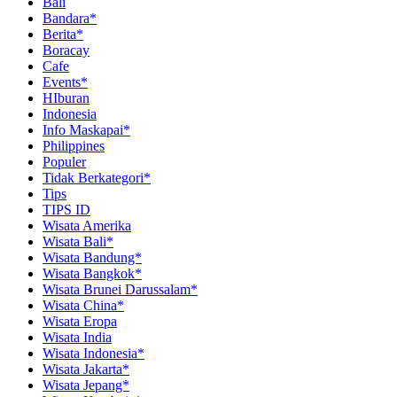
Bali
Bandara*
Berita*
Boracay
Cafe
Events*
HIburan
Indonesia
Info Maskapai*
Philippines
Populer
Tidak Berkategori*
Tips
TIPS ID
Wisata Amerika
Wisata Bali*
Wisata Bandung*
Wisata Bangkok*
Wisata Brunei Darussalam*
Wisata China*
Wisata Eropa
Wisata India
Wisata Indonesia*
Wisata Jakarta*
Wisata Jepang*