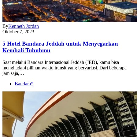
By
Kenneth Jordan
Oktober 7, 2023
5 Hotel Bandara Jeddah untuk Menyegarkan
Kembali Tubuhmu
Saat melalui Bandara Internasional Jeddah (JED), kamu bisa
menghadapi pilihan waktu transit yang bervariasi. Dari beberapa
jam saja,…
Bandara*