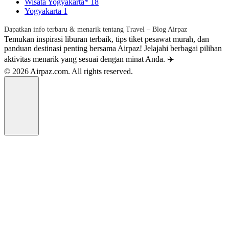
Wisata Yogyakarta*
18
Yogyakarta
1
Dapatkan info terbaru & menarik tentang Travel – Blog Airpaz
Temukan inspirasi liburan terbaik, tips tiket pesawat murah, dan
panduan destinasi penting bersama Airpaz! Jelajahi berbagai pilihan
aktivitas menarik yang sesuai dengan minat Anda. ✈️
© 2026 Airpaz.com. All rights reserved.