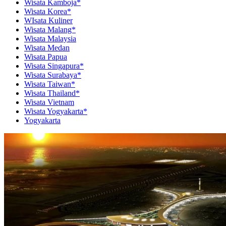
Wisata Kamboja*
Wisata Korea*
WIsata Kuliner
Wisata Malang*
Wisata Malaysia
Wisata Medan
Wisata Papua
Wisata Singapura*
Wisata Surabaya*
Wisata Taiwan*
Wisata Thailand*
Wisata Vietnam
Wisata Yogyakarta*
Yogyakarta