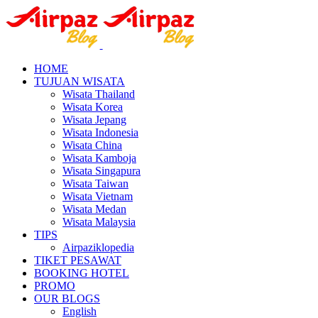
HOME
TUJUAN WISATA
Wisata Thailand
Wisata Korea
Wisata Jepang
Wisata Indonesia
Wisata China
Wisata Kamboja
Wisata Singapura
Wisata Taiwan
Wisata Vietnam
Wisata Medan
Wisata Malaysia
TIPS
Airpaziklopedia
TIKET PESAWAT
BOOKING HOTEL
PROMO
OUR BLOGS
English