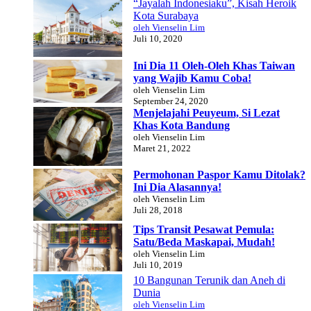
“Jayalah Indonesiaku”, Kisah Heroik
Kota Surabaya
oleh Vienselin Lim
Juli 10, 2020
Ini Dia 11 Oleh-Oleh Khas Taiwan
yang Wajib Kamu Coba!
oleh Vienselin Lim
September 24, 2020
Menjelajahi Peuyeum, Si Lezat
Khas Kota Bandung
oleh Vienselin Lim
Maret 21, 2022
Permohonan Paspor Kamu Ditolak?
Ini Dia Alasannya!
oleh Vienselin Lim
Juli 28, 2018
Tips Transit Pesawat Pemula:
Satu/Beda Maskapai, Mudah!
oleh Vienselin Lim
Juli 10, 2019
10 Bangunan Terunik dan Aneh di
Dunia
oleh Vienselin Lim