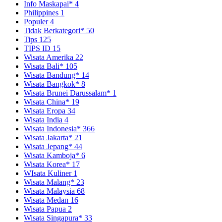
Info Maskapai*
4
Philippines
1
Populer
4
Tidak Berkategori*
50
Tips
125
TIPS ID
15
Wisata Amerika
22
Wisata Bali*
105
Wisata Bandung*
14
Wisata Bangkok*
8
Wisata Brunei Darussalam*
1
Wisata China*
19
Wisata Eropa
34
Wisata India
4
Wisata Indonesia*
366
Wisata Jakarta*
21
Wisata Jepang*
44
Wisata Kamboja*
6
Wisata Korea*
17
WIsata Kuliner
1
Wisata Malang*
23
Wisata Malaysia
68
Wisata Medan
16
Wisata Papua
2
Wisata Singapura*
33