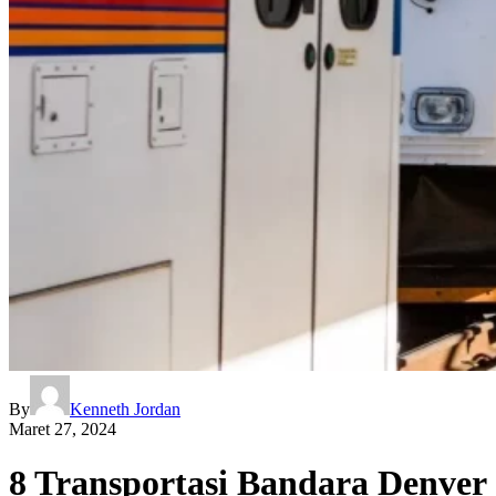
By
Kenneth Jordan
Maret 27, 2024
8 Transportasi Bandara Denver