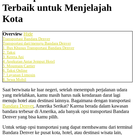
Terbaik untuk Menjelajah
Kota
Overview
Hide
Transportasi Bandara Denver
Transportasi dari/menuju Bandara Denver
1. Bus Khusus Transportasi Bandara Denver
2. Taksi
3. Kereta Api
4. Angkutan Antar Jemput Hotel
5. Mountain Carrier
6. Taksi Online
7. Layanan Limosin
8. Sewa Mobil
Saat berwisata ke luar negeri, setelah menempuh perjalanan udara
yang melelahkan, kamu masih harus naik kendaraan darat lagi
menuju hotel atau destinasi lainnya. Bagaimana dengan transportasi
Bandara Denver
, Amerika Serikat? Karena berada dalam kawasan
bandara terbesar di Amerika, ada banyak opsi transportasi Bandara
Denver yang bisa kamu pilih.
Untuk setiap opsi transportasi yang dapat membawamu dari terminal
Bandara Denver ke pusat kota, hotel, atau destinasi wisata lain,