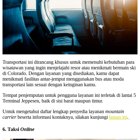
Transportasi ini dirancang khusus untuk memenuhi kebutuhan para
wisatawan yang ingin menjelajahi resor atau menikmati bermain ski
di Colorado. Dengan layanan yang disediakan, kamu dapat
menikmati fasilitas antar-jemput menggunakan bus atau moda
transportasi lain sesuai dengan keinginan kamu.
Tempat penjemputan untuk pengguna layanan ini terletak di lantai 5
Terminal Jeppesen, baik di sisi barat maupun timur.
Untuk mengetahui daftar lengkap penyedia layanan
mountain
carrier
beserta informasi kontaknya, silakan kunjungi
laman ini
.
6. Taksi
Online