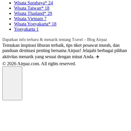
Wisata Surabaya*
24
Wisata Taiwan*
18
Wisata Thailand*
29
Wisata Vietnam
7
Wisata Yogyakarta*
18
Yogyakarta
1
Dapatkan info terbaru & menarik tentang Travel – Blog Airpaz
Temukan inspirasi liburan terbaik, tips tiket pesawat murah, dan
panduan destinasi penting bersama Airpaz! Jelajahi berbagai pilihan
aktivitas menarik yang sesuai dengan minat Anda. ✈️
© 2026 Airpaz.com. All rights reserved.