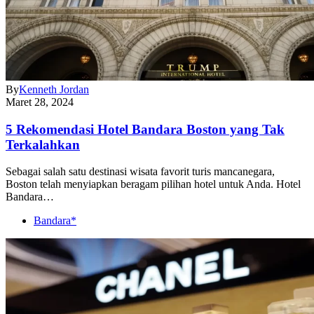
By
Kenneth Jordan
Maret 28, 2024
5 Rekomendasi Hotel Bandara Boston yang Tak
Terkalahkan
Sebagai salah satu destinasi wisata favorit turis mancanegara,
Boston telah menyiapkan beragam pilihan hotel untuk Anda. Hotel
Bandara…
Bandara*