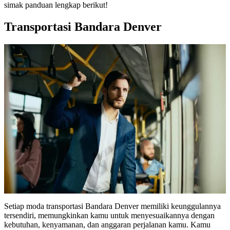
simak panduan lengkap berikut!
Transportasi Bandara Denver
Setiap moda transportasi Bandara Denver memiliki keunggulannya
tersendiri, memungkinkan kamu untuk menyesuaikannya dengan
kebutuhan, kenyamanan, dan anggaran perjalanan kamu. Kamu