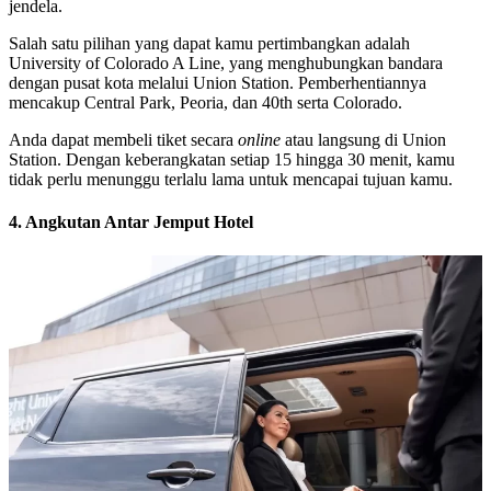
jendela.
Salah satu pilihan yang dapat kamu pertimbangkan adalah
University of Colorado A Line, yang menghubungkan bandara
dengan pusat kota melalui Union Station. Pemberhentiannya
mencakup Central Park, Peoria, dan 40th serta Colorado.
Anda dapat membeli tiket secara
online
atau langsung di Union
Station. Dengan keberangkatan setiap 15 hingga 30 menit, kamu
tidak perlu menunggu terlalu lama untuk mencapai tujuan kamu.
4. Angkutan Antar Jemput Hotel