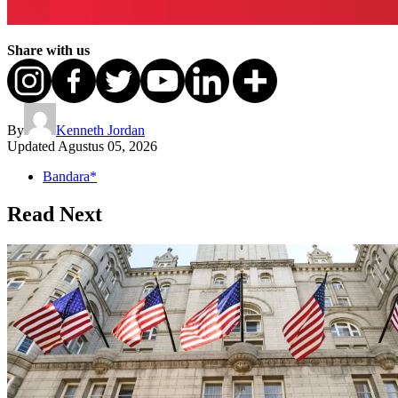
Share with us
By
Kenneth Jordan
Updated
Agustus 05, 2026
Bandara*
Read Next