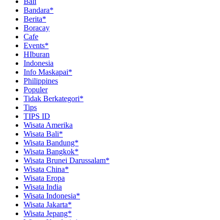
Bali
Bandara*
Berita*
Boracay
Cafe
Events*
HIburan
Indonesia
Info Maskapai*
Philippines
Populer
Tidak Berkategori*
Tips
TIPS ID
Wisata Amerika
Wisata Bali*
Wisata Bandung*
Wisata Bangkok*
Wisata Brunei Darussalam*
Wisata China*
Wisata Eropa
Wisata India
Wisata Indonesia*
Wisata Jakarta*
Wisata Jepang*