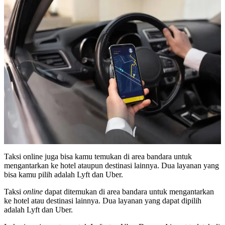
Taksi online juga bisa kamu temukan di area bandara untuk
mengantarkan ke hotel ataupun destinasi lainnya. Dua layanan yang
bisa kamu pilih adalah Lyft dan Uber.
Taksi
online
dapat ditemukan di area bandara untuk mengantarkan
ke hotel atau destinasi lainnya. Dua layanan yang dapat dipilih
adalah Lyft dan Uber.