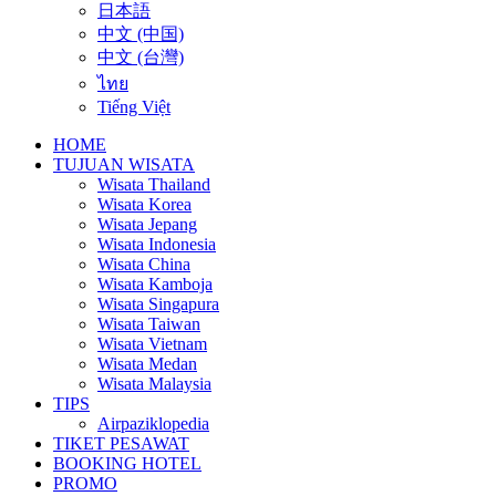
日本語
中文 (中国)
中文 (台灣)
ไทย
Tiếng Việt
HOME
TUJUAN WISATA
Wisata Thailand
Wisata Korea
Wisata Jepang
Wisata Indonesia
Wisata China
Wisata Kamboja
Wisata Singapura
Wisata Taiwan
Wisata Vietnam
Wisata Medan
Wisata Malaysia
TIPS
Airpaziklopedia
TIKET PESAWAT
BOOKING HOTEL
PROMO