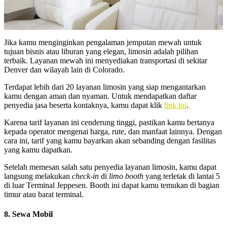
Jika kamu menginginkan pengalaman jemputan mewah untuk
tujuan bisnis atau liburan yang elegan, limosin adalah pilihan
terbaik. Layanan mewah ini menyediakan transportasi di sekitar
Denver dan wilayah lain di Colorado.
Terdapat lebih dari 20 layanan limosin yang siap mengantarkan
kamu dengan aman dan nyaman. Untuk mendapatkan daftar
penyedia jasa beserta kontaknya, kamu dapat klik
link ini
.
Karena tarif layanan ini cenderung tinggi, pastikan kamu bertanya
kepada operator mengenai harga, rute, dan manfaat lainnya. Dengan
cara ini, tarif yang kamu bayarkan akan sebanding dengan fasilitas
yang kamu dapatkan.
Setelah memesan salah satu penyedia layanan limosin, kamu dapat
langsung melakukan
check-in
di
limo booth
yang terletak di lantai 5
di luar Terminal Jeppesen. Booth ini dapat kamu temukan di bagian
timur atau barat terminal.
8. Sewa Mobil