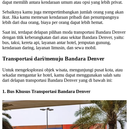
dapat memilih antara kendaraan umum atau opsi yang lebih privat.
Sebaiknya kamu juga mempertimbangkan jumlah orang yang akan
ikut. Jika kamu memesan kendaraan pribadi dan penumpangnya
lebih dari dua orang, biaya per orang dapat lebih hemat.
Saat ini, terdapat delapan pilihan moda transportasi Bandara Denver
dengan titik keberangkatan dari atau sekitar Bandara Denver, yaitu:
bus, taksi, kereta api, layanan antar hotel, jemputan gunung,
kendaraan daring, layanan limusin, dan sewa mobil.
Transportasi dari/menuju Bandara Denver
Untuk mengeksplorasi objek wisata, mengunjungi pusat kota, atau
sekadar mengantar ke hotel, kamu dapat menggunakan salah satu
dari delapan transportasi Bandara Denver yang di bawah ini:
1. Bus Khusus Transportasi Bandara Denver