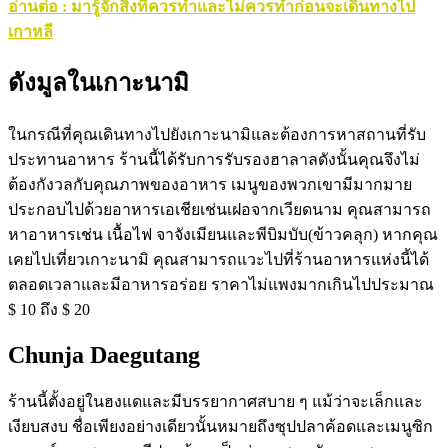
อ่านต่อ : มารู้จักสิ่งที่ควรทำและไม่ควรทำก่อนจะเดินทางไป
เกาหลี
ดังมูลในเกาะนามิ
ในกรณีที่คุณเดินทางไปยังเกาะนามิและต้องการหาสถานที่รับ
ประทานอาหาร ร้านนี้ได้รับการรับรองฮาลาลดังนั้นคุณจึงไม่
ต้องกังวลกับคุณภาพของอาหาร เมนูของพวกเขามีมากมาย
ประกอบไปด้วยอาหารเอเชียเช่นเฝอจากเวียดนาม คุณสามารถ
หาอาหารเช่น เนื้อไฟ จาจังเมียนและพีบิมบับ(ข้าวคลุก) หากคุณ
เคยไปเที่ยวเกาะนามิ คุณสามารถแวะไปที่ร้านอาหารแห่งนี้ได้
ตลอดเวลาและมีอาหารอร่อย ราคาไม่แพงมากเกินไปประมาณ
$ 10 ถึง $ 20
Chunja Daegutang
ร้านนี้ตั้งอยู่ในฮงแดและมีบรรยากาศสบาย ๆ แม้ว่าจะเล็กและ
เงียบสงบ ชื่อเพียงอย่างเดียวนั้นหมายถึงซุปปลาค้อดและเมนูซิก