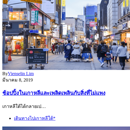
By
Vienselin Lim
มีนาคม 8, 2019
ช้อปปิ้งในเกาหลีและเพลิดเพลินกับสิ่งที่ไม่แพง
เกาหลีใต้ได้กลายเป…
เดินทางไปเกาหลีใต้*