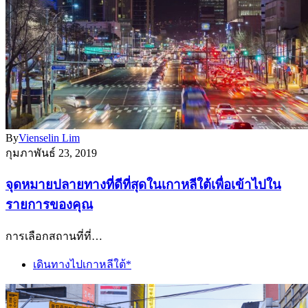
By
Vienselin Lim
กุมภาพันธ์ 23, 2019
จุดหมายปลายทางที่ดีที่สุดในเกาหลีใต้เพื่อเข้าไปใน
รายการของคุณ
การเลือกสถานที่ที่…
เดินทางไปเกาหลีใต้*