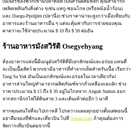
เนเจอร์ของพวกเขามีปลาค้อด เป็นส่วนผสมหลัก คุณสามารถ
เพลิดเพลินกับสิ่งต่าง ๆเช่น แทกู-ชอนโกล (หรือหม้อน้ำร้อน)
และ Daegu-Ppoljjim (ปลานึ่ง) ช่วงราคาน่าจะสูงกว่าเมื่อเทียบกับ
อาหารและร้านอาหารอื่น ๆ แต่จะคุ้มค่ากับการจ่ายของคุณ
คาดว่าจะใช้จ่ายประมาณ $ 10 ถึง $ 50 ต่ออัน
ร้านอาหารมังสวิรัติ Osegyehyang
ห้องอาหารแห่งนี้มีเมนูมังสวิรัติที่มีเอกลักษณ์และอร่อย แทนที่
จะเป็นเนื้อสัตว์ พวกเขามีอาหารที่ทำจากเห็ดสำหรับเนื้อ เรียกว่า
Tang Su Yuk มันเป็นเอกลักษณ์และอร่อยในเวลาเดียวกัน!
อาหารส่วนใหญ่ทำมาจากผลิตภัณฑ์จากถั่วเหลืองและผัก ช่วง
ราคาประมาณ $ 15 ถึง $ 30 อยู่ไม่ไกลจาก Anguk Station ออก
จากสถานีรถไฟใต้ดินสาย 3 และเดินเท้าต่ออีก 5 นาที
หากคุณสนใจที่จะไปเกาหลี โปรดวางแผนทุกอย่างตั้งแต่ตอนนี้
อย่าลืมจองที่พักและเที่ยวบิน ไปที่
Airpaz.com
ถ้าคุณต้องการ
จัดการเที่ยวบินต่อจากนี้