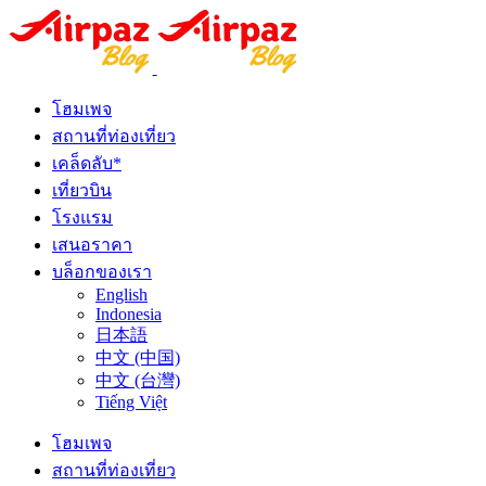
โฮมเพจ
สถานที่ท่องเที่ยว
เคล็ดลับ*
เที่ยวบิน
โรงแรม
เสนอราคา
บล็อกของเรา
English
Indonesia
日本語
中文 (中国)
中文 (台灣)
Tiếng Việt
โฮมเพจ
สถานที่ท่องเที่ยว