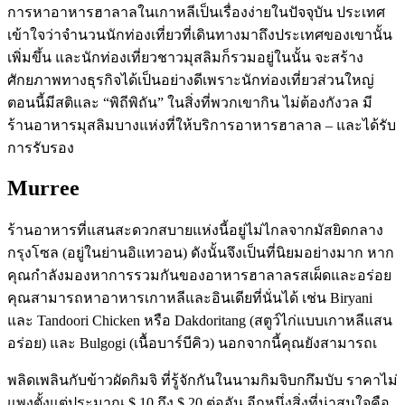
การหาอาหารฮาลาลในเกาหลีเป็นเรื่องง่ายในปัจจุบัน ประเทศ
เข้าใจว่าจำนวนนักท่องเที่ยวที่เดินทางมาถึงประเทศของเขานั้น
เพิ่มขึ้น และนักท่องเที่ยวชาวมุสลิมก็รวมอยู่ในนั้น จะสร้าง
ศักยภาพทางธุรกิจได้เป็นอย่างดีเพราะนักท่องเที่ยวส่วนใหญ่
ตอนนี้มีสติและ “พิถีพิถัน” ในสิ่งที่พวกเขากิน ไม่ต้องกังวล มี
ร้านอาหารมุสลิมบางแห่งที่ให้บริการอาหารฮาลาล – และได้รับ
การรับรอง
Murree
ร้านอาหารที่แสนสะดวกสบายแห่งนี้อยู่ไม่ไกลจากมัสยิดกลาง
กรุงโซล (อยู่ในย่านอิแทวอน) ดังนั้นจึงเป็นที่นิยมอย่างมาก หาก
คุณกำลังมองหาการรวมกันของอาหารฮาลาลรสเผ็ดและอร่อย
คุณสามารถหาอาหารเกาหลีและอินเดียที่นั่นได้ เช่น Biryani
และ Tandoori Chicken หรือ Dakdoritang (สตูว์ไก่แบบเกาหลีแสน
อร่อย) และ Bulgogi (เนื้อบาร์บีคิว) นอกจากนี้คุณยังสามารถเ
พลิดเพลินกับข้าวผัดกิมจิ ที่รู้จักกันในนามกิมจิบกกึมบับ ราคาไม่
แพงตั้งแต่ประมาณ $ 10 ถึง $ 20 ต่ออัน อีกหนึ่งสิ่งที่น่าสนใจคือ