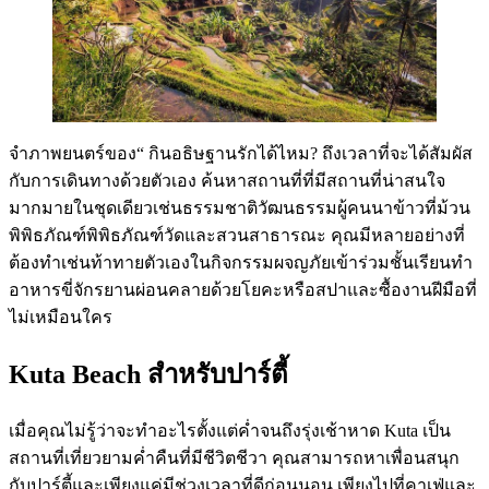
จำภาพยนตร์ของ“ กินอธิษฐานรักได้ไหม? ถึงเวลาที่จะได้สัมผัส
กับการเดินทางด้วยตัวเอง ค้นหาสถานที่ที่มีสถานที่น่าสนใจ
มากมายในชุดเดียวเช่นธรรมชาติวัฒนธรรมผู้คนนาข้าวที่ม้วน
พิพิธภัณฑ์พิพิธภัณฑ์วัดและสวนสาธารณะ คุณมีหลายอย่างที่
ต้องทำเช่นท้าทายตัวเองในกิจกรรมผจญภัยเข้าร่วมชั้นเรียนทำ
อาหารขี่จักรยานผ่อนคลายด้วยโยคะหรือสปาและซื้องานฝีมือที่
ไม่เหมือนใคร
Kuta Beach สำหรับปาร์ตี้
เมื่อคุณไม่รู้ว่าจะทำอะไรตั้งแต่ค่ำจนถึงรุ่งเช้าหาด Kuta เป็น
สถานที่เที่ยวยามค่ำคืนที่มีชีวิตชีวา คุณสามารถหาเพื่อนสนุก
กับปาร์ตี้และเพียงแค่มีช่วงเวลาที่ดีก่อนนอน เพียงไปที่คาเฟ่และ