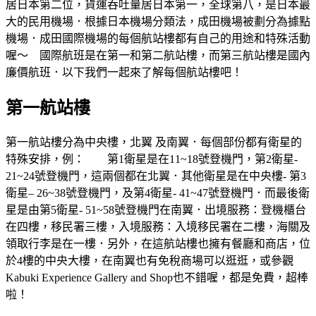
居日本第二位，貨運吞吐量居日本第一，全球第八，是日本最
大的民用機場．根據日本機場分類法，成田機場被劃分為據點
機場．成田國際機場的每個航站樓都有自己的用途和特殊活動
喔～ 國際航班是在第一和第二航站樓，而第三航站樓是國內
廉價航班．以下我們一起來了解每個航站樓吧！
第一航站樓
第一航站樓分為中央樓，北翼 及南翼．每個部份都有衛星的
特殊安排，例： 第1衛星是在11~18號登機門，第2衛星-
21~24號登機門，這兩個都在北翼．其他衛星是在中央樓- 第3
衛星– 26~38號登機門，及第4衛星- 41~47號登機門．而最後衛
星是由第5衛星- 51~58號登機門在南翼．出境服務：登機櫃台
在四樓，移民署三樓，入境服務：入境移民署在二樓，海關及
領取行李是在一樓．另外，在這航站樓也擁有餐廳和商店，位
於4樓的中央大樓，在南翼也有免稅商場可以逛逛，或參觀
Kabuki Experience Gallery and Shop也不錯喔，都是免費，超棒
啦！