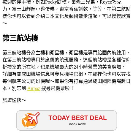
歡迎的伴手禮，例如Pocky餅乾，薯條三兄弟，Royce巧克
力，富士山靜岡小雞蛋糕，東京香蕉餅乾，等等．在第二航站
樓你也可以看到介紹日本文化及藝術散步道喔，可以慢慢欣賞
～
第三航
站樓
第三航站樓分為主樓和衛星樓，衛星樓是專門給國內航線用．
在第三航站樓專用於廉價的航班服務．這個航站樓是各種信仰
祈禱室的所在地，也是機場最大的24小時營業的美食廣場．
詳細有關成田機場信息可參見機場官網，在那裡你也可以尋找
每個航空公司的班機喔～如果你有打算通過成田國際機場赴日
本，別忘到
Airpaz
搜尋飛機票啦！
旅遊愉快～