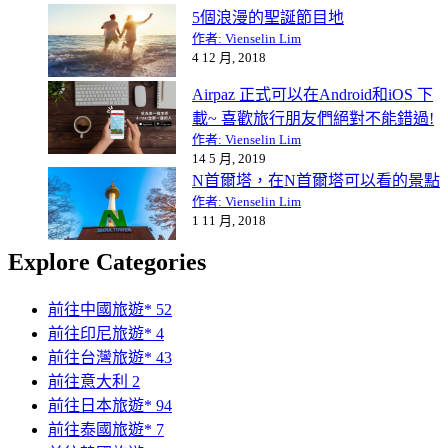
5個浪漫的聖誕節目地
作者: Vienselin Lim
4 12 月, 2018
Airpaz 正式可以在Android和iOS 下
載~ 喜歡旅行朋友們絕對不能錯過!
作者: Vienselin Lim
14 5 月, 2019
N首爾塔，在N首爾塔可以看的景點
作者: Vienselin Lim
1 11 月, 2018
Explore Categories
前往中國旅遊*
52
前往印尼旅遊*
4
前往台灣旅遊*
43
前往意大利
2
前往日本旅遊*
94
前往泰國旅遊*
7