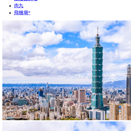
肉丸
飛機場*