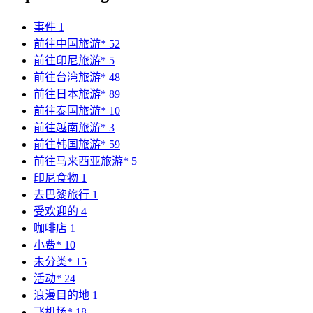
事件
1
前往中国旅游*
52
前往印尼旅游*
5
前往台湾旅游*
48
前往日本旅游*
89
前往泰国旅游*
10
前往越南旅游*
3
前往韩国旅游*
59
前往马来西亚旅游*
5
印尼食物
1
去巴黎旅行
1
受欢迎的
4
咖啡店
1
小费*
10
未分类*
15
活动*
24
浪漫目的地
1
飞机场*
18