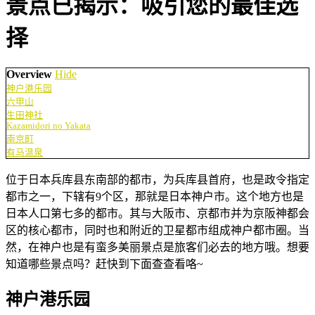
景点已揭示：吸引您的最佳选
择
Overview
Hide
神户港乐园
六甲山
生田神社
Kazamidori no Yakata
南京町
有马温泉
位于日本兵库县东南部的都市，为兵库县首府，也是政令指定
都市之一，下辖有9个区，那就是日本神户市。这个地方也是
日本人口第七多的都市。其与大阪市、京都市并为京阪神都会
区的核心都市，同时也和附近的卫星都市组成神户都市圈。当
然，在神户也是有蛮多美丽景点是旅客们必去的地方哦。想要
知道哪些景点吗？赶快到下面查查看咯~
神户港乐园