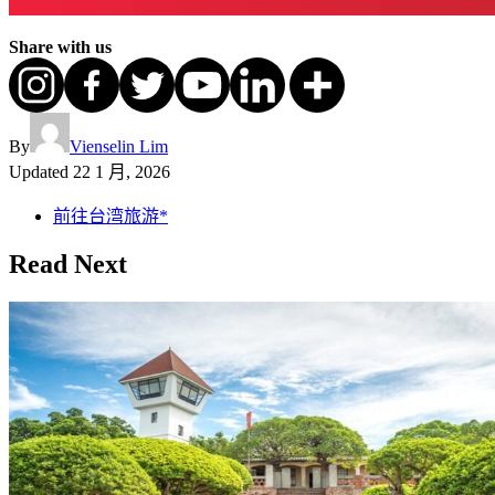
Share with us
By
Vienselin Lim
Updated
22 1 月, 2026
前往台湾旅游*
Read Next