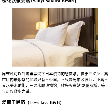
樱花渡假会馆 (Sanyi Sakura Resort)
周末还可以到这里享受下日本樱花的感觉哦。位于三义乡，离
市区内最繁华的地段只有三公里。不只是离市区很近，还离三
义水美木雕街，三义木雕博物馆，胜兴火车站 龙腾断桥，等
景点仅数步之遥。
愛面子民宿 (Love face B&B)