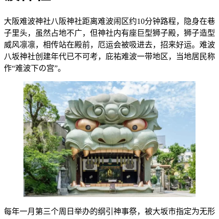
大阪难波神社八阪神社距离难波闹区约10分钟路程，隐身在巷
子里头，虽然占地不广，但神社内有座巨型狮子殿，狮子造型
威风凛凛，相传站在殿前，厄运会被吸进去，招来好运。难波
八坂神社创建年代已不可考，庇祐难波一带地区，当地居民称
作“难波下の宫”。
每年一月第三个周日举办的纲引神事祭，被大坂市指定为无形