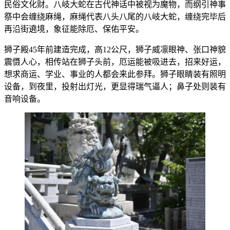
民俗文化财。八岐大蛇在古代神话中被视为魔物，而纲引神事
祭中会缠绕麻绳，麻绳代表八头八尾的八岐大蛇，缠绕完毕后
再沿街遶境，象征能除厄、保佑平安。
狮子殿45年前建造完成，高12公尺，狮子威凛眼神、张口神貌
震慑人心，相传站在狮子头前，厄运能被吸进去，招来好运，
想求商运、学业、事业的人都会来此参拜。狮子眼睛装有照明
设备，到夜里，投射出灯光，更显得瑞气逼人；鼻子处则装有
音响设备。