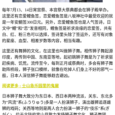
每年7月13、14日宵宫祭、本宫祭大祭典都会在狮子殿举办。
这里还有恋爱鲤鱼签，恋爱鲤鱼签是八坂神社中最受欢迎的就
是一年安鲷签300日元。另外，恋爱鲤鱼签也是人气签诗，日
文中“鲤”和“恋”发音相同，鲤鱼签是祈求良缘的恋爱签，共有
白、红、粉三色可以选择，签诗里头除了签运外，还写有对象
的星座、血型、相差岁数等内容，相当有趣。
这里还有舞狮的文化，在这里也叫做狮子舞。相传狮子舞起源
印度，再传到中国、东南亚等地，起初跳狮子舞是为了祈求驱
赶疾病、饥荒。流传至今，每到正月或祭典时，多会有狮子舞
助阵桥段，狮子张口模样，就像在吃掉人们身上不好的邪气一
般，日本人深信狮子舞能够趋吉避凶。
阅读更多 : 士山急乐园里的鬼屋
日本狮子舞大致分为东日本、西日本两种流派，关东、东北多
为“风流”系(ふうりゅう)多是一人扮演狮子，演出雄狮追逐雌
狮的戏码；关西等地则是两人合力扮演一狮子的“伎乐”系(ぎ
がく)。位于北陆的富山县致力发扬狮子舞文化，狮子舞团