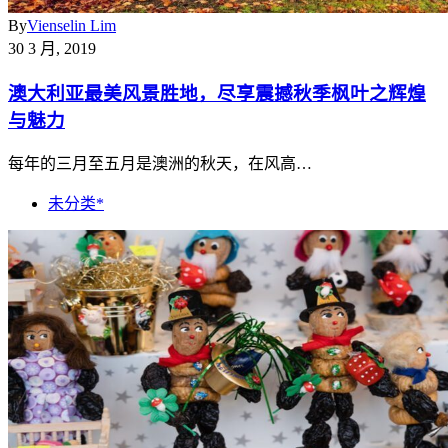
By
Vienselin Lim
30 3 月, 2019
澳大利亚最美风景胜地，尽享震撼秋季枫叶之辉煌
与魅力
每年的三月至五月是澳洲的秋天，在风高…
未分类*