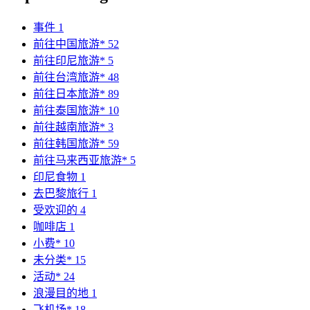
事件
1
前往中国旅游*
52
前往印尼旅游*
5
前往台湾旅游*
48
前往日本旅游*
89
前往泰国旅游*
10
前往越南旅游*
3
前往韩国旅游*
59
前往马来西亚旅游*
5
印尼食物
1
去巴黎旅行
1
受欢迎的
4
咖啡店
1
小费*
10
未分类*
15
活动*
24
浪漫目的地
1
飞机场*
18