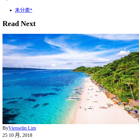
未分类*
Read Next
By
Vienselin Lim
25 10 月, 2018