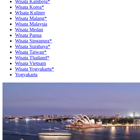
Wisata Kamboja*
Wisata Korea*
WIsata Kuliner
Wisata Malang*
Wisata Malaysia
Wisata Medan
Wisata Papua
Wisata Singapura*
Wisata Surabaya*
Wisata Taiwan*
Wisata Thailand*
Wisata Vietnam
Wisata Yogyakarta*
Yogyakarta