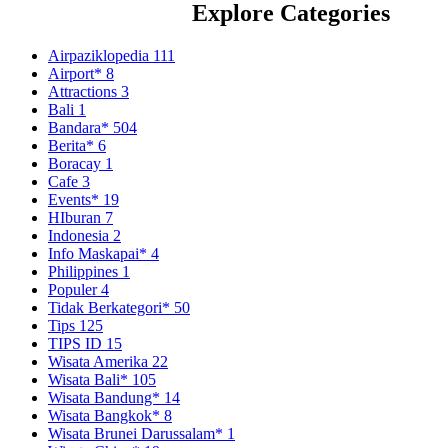
Explore Categories
Airpaziklopedia
111
Airport*
8
Attractions
3
Bali
1
Bandara*
504
Berita*
6
Boracay
1
Cafe
3
Events*
19
HIburan
7
Indonesia
2
Info Maskapai*
4
Philippines
1
Populer
4
Tidak Berkategori*
50
Tips
125
TIPS ID
15
Wisata Amerika
22
Wisata Bali*
105
Wisata Bandung*
14
Wisata Bangkok*
8
Wisata Brunei Darussalam*
1