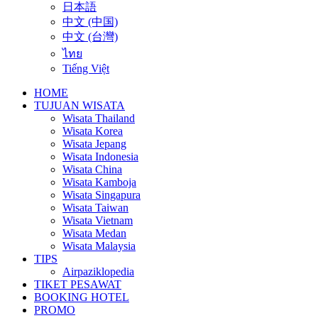
日本語
中文 (中国)
中文 (台灣)
ไทย
Tiếng Việt
HOME
TUJUAN WISATA
Wisata Thailand
Wisata Korea
Wisata Jepang
Wisata Indonesia
Wisata China
Wisata Kamboja
Wisata Singapura
Wisata Taiwan
Wisata Vietnam
Wisata Medan
Wisata Malaysia
TIPS
Airpaziklopedia
TIKET PESAWAT
BOOKING HOTEL
PROMO